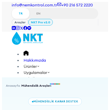
info@nemkontrol.com.tr
+90 216 572 2220
TR
EN
Araçlar
NKT Pro v2.0
Hakkımızda
Ürünler
Uygulamalar
Teknik
Akademi
Anasayfa
/
Mühendislik Araçları
Giriş Yap
İletişime Geçin
MÜHENDİSLİK KARAR DESTEK
TR
EN