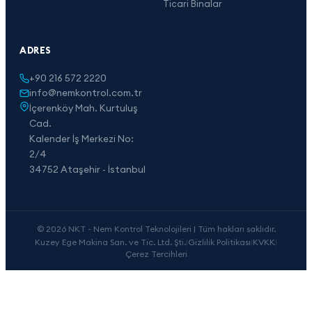
Ticari Binalar
ADRES
+90 216 572 2220
info@nemkontrol.com.tr
İçerenköy Mah. Kurtuluş
Cad.
Kalender İş Merkezi No:
2/4
34752 Ataşehir - İstanbul
© 2026 NKT - Nem Kontrol Teknolojileri | Tüm hakları saklıdır.
Kuzey Ege Makina San. ve Tic. Ltd. Şti.
|
Gizlilik Politikası
|
KVKK
|
Çerez Tercihleri