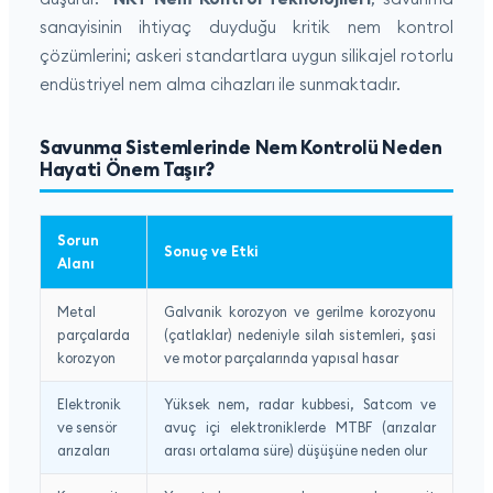
sanayisinin ihtiyaç duyduğu kritik nem kontrol
çözümlerini; askeri standartlara uygun silikajel rotorlu
endüstriyel nem alma cihazları ile sunmaktadır.
Savunma Sistemlerinde Nem Kontrolü Neden
Hayati Önem Taşır?
Sorun
Sonuç ve Etki
Alanı
Metal
Galvanik korozyon ve gerilme korozyonu
parçalarda
(çatlaklar) nedeniyle silah sistemleri, şasi
korozyon
ve motor parçalarında yapısal hasar
Elektronik
Yüksek nem, radar kubbesi, Satcom ve
ve sensör
avuç içi elektroniklerde MTBF (arızalar
arızaları
arası ortalama süre) düşüşüne neden olur