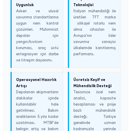
Uygunluk
Teknolojisi
Askeri ve ulusal
İtalyan mühendisliği ile
savunma standartlarına
üretilen TFT marka
uygun nem kontrol
silikajel rotorlu nem
çözümleri. Mühimmat
alma cihazları ile
depoları için
Avrupa'nın lider
yangın/kıvılcım
savunma sanayisi
koruması, araç üstü
ülkelerinde kanıtlanmış
entegrasyon için darbe
performans.
ve titreşim dayanımı.
Operasyonel Hazırlık
Ücretsiz Keşif ve
Artışı
Mühendislik Desteği
Depolanan ekipmanların
Tesisinize özel nem
dakikalar içinde
analizi, kapasite
kullanılabilir hale
hesaplaması ve proje
getirilmesi. Bakım
bazlı mühendislik
aralıklarının 5 yıla kadar
desteği. Türkiye
uzatılması. MTBF'de
genelinde uzman
belirgin artış ve bakım
kadromuzla yerinde