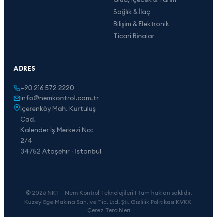
Sağlık & İlaç
Bilişim & Elektronik
Ticari Binalar
ADRES
+90 216 572 2220
info@nemkontrol.com.tr
İçerenköy Mah. Kurtuluş
Cad.
Kalender İş Merkezi No:
2/4
34752 Ataşehir - İstanbul
© 2026 NKT - Nem Kontrol Teknolojileri | Tüm hakları saklıdır.
Kuzey Ege Makina San. ve Tic. Ltd. Şti.
|
Gizlilik Politikası
|
KVKK
|
Çerez Tercihleri