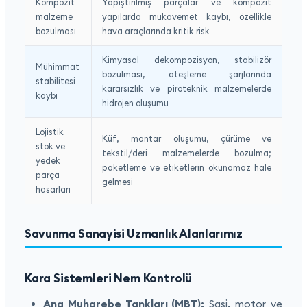
Kompozit
Yapıştırılmış parçalar ve kompozit
malzeme
yapılarda mukavemet kaybı, özellikle
bozulması
hava araçlarında kritik risk
Kimyasal dekompozisyon, stabilizör
Mühimmat
bozulması, ateşleme şarjlarında
stabilitesi
kararsızlık ve piroteknik malzemelerde
kaybı
hidrojen oluşumu
Lojistik
Küf, mantar oluşumu, çürüme ve
stok ve
tekstil/deri malzemelerde bozulma;
yedek
paketleme ve etiketlerin okunamaz hale
parça
gelmesi
hasarları
Savunma Sanayisi Uzmanlık Alanlarımız
Kara Sistemleri Nem Kontrolü
Ana Muharebe Tankları (MBT):
Şasi, motor ve