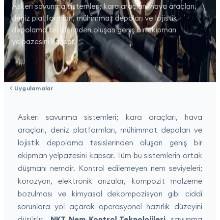
Askeri savunma sistemleri; kara araçları, hava araçları,
deniz platformları, mühimmat depoları ve lojistik
depolama tesislerinden oluşan geniş bir ekipman
yelpazesini kapsar.
Uygulamalar
Askeri savunma sistemleri; kara araçları, hava
araçları, deniz platformları, mühimmat depoları ve
lojistik depolama tesislerinden oluşan geniş bir
ekipman yelpazesini kapsar. Tüm bu sistemlerin ortak
düşmanı nemdir. Kontrol edilemeyen nem seviyeleri;
korozyon, elektronik arızalar, kompozit malzeme
bozulması ve kimyasal dekompozisyon gibi ciddi
sorunlara yol açarak operasyonel hazırlık düzeyini
düşürür.
NKT Nem Kontrol Teknolojileri
, savunma