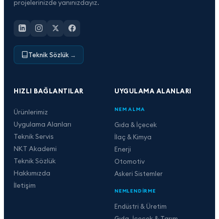
projelerinizde yanınızdayız.
Teknik Sözlük
→
HIZLI BAĞLANTILAR
UYGULAMA ALANLARI
NEM ALMA
Ürünlerimiz
Uygulama Alanları
Gıda & İçecek
Teknik Servis
İlaç & Kimya
NKT Akademi
Enerji
Teknik Sözlük
Otomotiv
Hakkımızda
Askeri Sistemler
İletişim
NEMLENDIRME
Endüstri & Üretim
Gıda, İçecek & Tarım