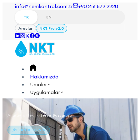
info@nemkontrol.com.tr
+90 216 572 2220
TR
EN
Araçlar
NKT Pro v2.0
Hakkımızda
Ürünler
Uygulamalar
Teknik
Akademi
Anasayfa
/
Teknik
/
Servis Başvurusu
Giriş Yap
İletişime Geçin
TEKNIK SERVIS
TR
EN