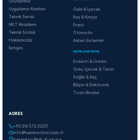
Ürünlerimiz
Uygulama Alanları
Gıda & İçecek
Teknik Servis
İlaç & Kimya
NKT Akademi
Enerji
Teknik Sözlük
Otomotiv
Hakkımızda
Askeri Sistemler
İletişim
NEMLENDIRME
Endüstri & Üretim
Gıda, İçecek & Tarım
Sağlık & İlaç
Bilişim & Elektronik
Ticari Binalar
ADRES
+90 216 572 2220
info@nemkontrol.com.tr
İçerenköy Mah. Kurtuluş