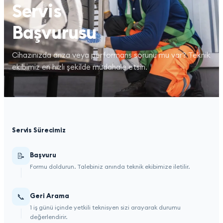
Servis
Başvurusu
Cihazınızda arıza veya performans sorunu mu var? Teknik
ekibimiz en hızlı şekilde müdahale etsin.
Servis Sürecimiz
📝
Başvuru
Formu doldurun. Talebiniz anında teknik ekibimize iletilir.
📞
Geri Arama
1 iş günü içinde yetkili teknisyen sizi arayarak durumu
değerlendirir.