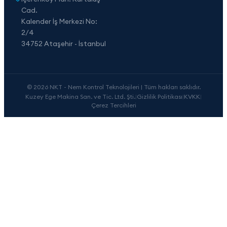
Cad.
Kalender İş Merkezi No:
2/4
34752 Ataşehir - İstanbul
© 2026 NKT - Nem Kontrol Teknolojileri | Tüm hakları saklıdır.
Kuzey Ege Makina San. ve Tic. Ltd. Şti.
|
Gizlilik Politikası
|
KVKK
|
Çerez Tercihleri