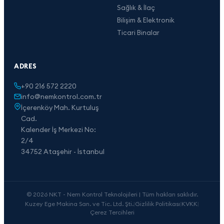
Sağlık & İlaç
Bilişim & Elektronik
Ticari Binalar
ADRES
+90 216 572 2220
info@nemkontrol.com.tr
İçerenköy Mah. Kurtuluş
Cad.
Kalender İş Merkezi No:
2/4
34752 Ataşehir - İstanbul
© 2026 NKT - Nem Kontrol Teknolojileri | Tüm hakları saklıdır.
Kuzey Ege Makina San. ve Tic. Ltd. Şti.
|
Gizlilik Politikası
|
KVKK
|
Çerez Tercihleri