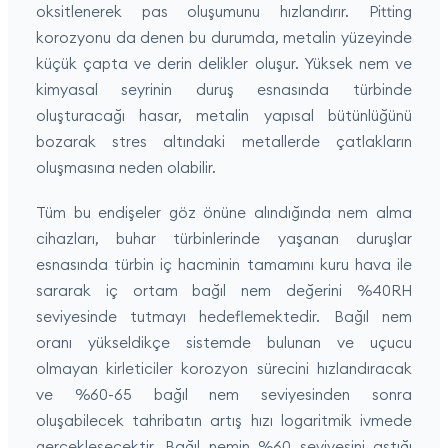
oksitlenerek pas oluşumunu hızlandırır. Pitting
korozyonu da denen bu durumda, metalin yüzeyinde
küçük çapta ve derin delikler oluşur. Yüksek nem ve
kimyasal seyrinin duruş esnasında türbinde
oluşturacağı hasar, metalin yapısal bütünlüğünü
bozarak stres altındaki metallerde çatlakların
oluşmasına neden olabilir.
Tüm bu endişeler göz önüne alındığında nem alma
cihazları, buhar türbinlerinde yaşanan duruşlar
esnasında türbin iç hacminin tamamını kuru hava ile
sararak iç ortam bağıl nem değerini %40RH
seviyesinde tutmayı hedeflemektedir. Bağıl nem
oranı yükseldikçe sistemde bulunan ve uçucu
olmayan kirleticiler korozyon sürecini hızlandıracak
ve %60-65 bağıl nem seviyesinden sonra
oluşabilecek tahribatın artış hızı logaritmik ivmede
gerçekleşecektir. Bağıl nemin %60 seviyesini aştığı