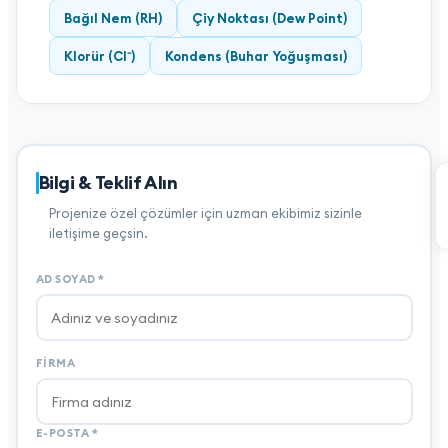
Bağıl Nem (RH)
Çiy Noktası (Dew Point)
Klorür (Cl⁻)
Kondens (Buhar Yoğuşması)
Bilgi & Teklif Alın
Projenize özel çözümler için uzman ekibimiz sizinle
iletişime geçsin.
AD SOYAD
*
FIRMA
E-POSTA
*