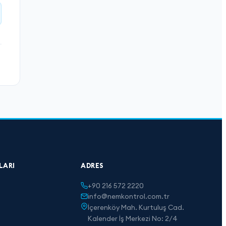
LARI
ADRES
+90 216 572 2220
info@nemkontrol.com.tr
İçerenköy Mah. Kurtuluş Cad.
Kalender İş Merkezi No: 2/4