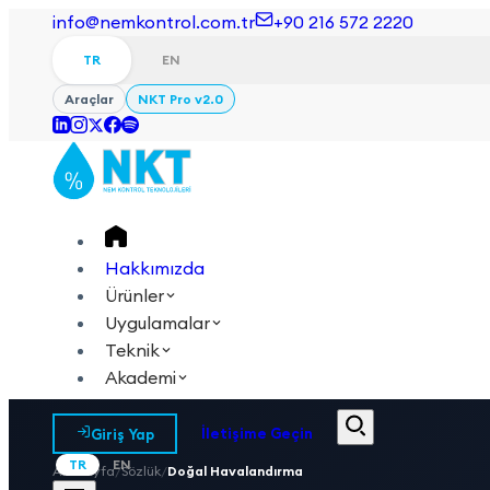
info@nemkontrol.com.tr
+90 216 572 2220
TR
EN
Araçlar
NKT Pro v2.0
Hakkımızda
Ürünler
Uygulamalar
Teknik
Akademi
Giriş Yap
İletişime Geçin
TR
EN
Anasayfa
/
Sözlük
/
Doğal Havalandırma