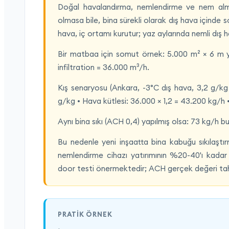
Doğal havalandırma, nemlendirme ve nem alma 
olmasa bile, bina sürekli olarak dış hava içinde 
hava, iç ortamı kurutur; yaz aylarında nemli dış h
Bir matbaa için somut örnek: 5.000 m² × 6 m yük
infiltration = 36.000 m³/h.
Kış senaryosu (Ankara, -3°C dış hava, 3,2 g/k
g/kg • Hava kütlesi: 36.000 × 1,2 = 43.200 kg/h
Aynı bina sıkı (ACH 0,4) yapılmış olsa: 73 kg/h bu
Bu nedenle yeni inşaatta bina kabuğu sıkılaştı
nemlendirme cihazı yatırımının %20-40'ı kadar 
door testi önermektedir; ACH gerçek değeri tah
PRATIK ÖRNEK