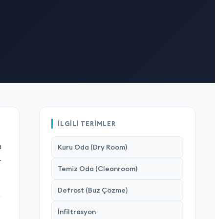
İLGILI TERIMLER
a
Kuru Oda (Dry Room)
-
Temiz Oda (Cleanroom)
Defrost (Buz Çözme)
İnfiltrasyon