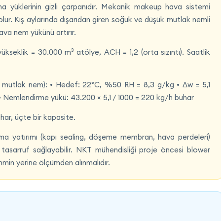
yüklerinin gizli çarpanıdır. Mekanik makeup hava sistemi
solur. Kış aylarında dışarıdan giren soğuk ve düşük mutlak nemli
ava nem yükünü artırır.
seklik = 30.000 m³ atölye, ACH = 1,2 (orta sızıntı). Saatlik
g mutlak nem): • Hedef: 22°C, %50 RH = 8,3 g/kg • Δw = 5,1
 • Nemlendirme yükü: 43.200 × 5,1 / 1000 = 220 kg/h buhar
har, üçte bir kapasite.
rma yatırımı (kapı sealing, döşeme membran, hava perdeleri)
tasarruf sağlayabilir. NKT mühendisliği proje öncesi blower
min yerine ölçümden alınmalıdır.