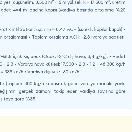
ölyesi düşünelim. 3.500 m² × 5 m yükseklik = 17.500 m³, üretim
 4 adet 4×4 m loading kapısı (vardiya başında ortalama %20
k infiltration: 8,5 / 18 ≈ 0,47 ACH (sürekli, kapılar kapalı) •
gün ortalaması) • Toplam ortalama ACH: ~2,3 (vardiya saatleri,
8,5 için). Kış peak (Ocak, -2°C dış hava, 3,4 g/kg): • Hedef
H 2,3 • Vardiya hava kütlesi: 17.500 × 2,3 × 1,2 = 48.300 kg/h
= 338 kg/h • Vardiya dışı yük: ~80 kg/h
e (toplam 400 kg/h kapasite), gece-vardiya modülasyonlu
şimini gerçek zamanlı takip eder, vardiya sayısına göre
apasiteye göre %35.