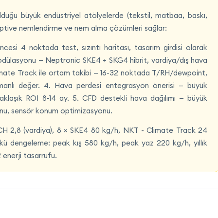
uğu büyük endüstriyel atölyelerde (tekstil, matbaa, baskı,
ive nemlendirme ve nem alma çözümleri sağlar:
si 4 noktada test, sızıntı haritası, tasarım girdisi olarak
odülasyonu — Neptronic SKE4 + SKG4 hibrit, vardiya/dış hava
imate Track ile ortam takibi — 16-32 noktada T/RH/dewpoint,
manlı değer. 4. Hava perdesi entegrasyon önerisi — büyük
yaklaşık ROI 8-14 ay. 5. CFD destekli hava dağılımı — büyük
yonu, sensör konum optimizasyonu.
 ACH 2,8 (vardiya), 8 × SKE4 80 kg/h, NKT - Climate Track 24
ükü dengeleme: peak kış 580 kg/h, peak yaz 220 kg/h, yıllık
 enerji tasarrufu.