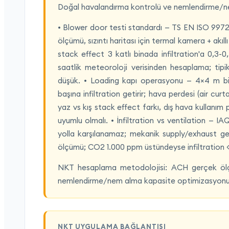
Doğal havalandırma kontrolü ve nemlendirme/ne
• Blower door testi standardı — TS EN ISO 9972
ölçümü, sızıntı haritası için termal kamera + akı
stack effect 3 katlı binada infiltration'a 0,3-0
saatlik meteoroloji verisinden hesaplama; tipi
düşük. • Loading kapı operasyonu — 4×4 m bi
başına infiltration getirir; hava perdesi (air c
yaz vs kış stack effect farkı, dış hava kullanım p
uyumlu olmalı. • İnfiltration vs ventilation — I
yolla karşılanamaz; mekanik supply/exhaust g
ölçümü; CO2 1.000 ppm üstündeyse infiltration < k
NKT hesaplama metodolojisi: ACH gerçek ölçü
nemlendirme/nem alma kapasite optimizasyonu (o
NKT UYGULAMA BAĞLANTISI