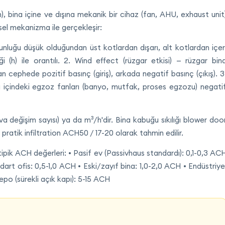
n), bina içine ve dışına mekanik bir cihaz (fan, AHU, exhaust unit
sel mekanizma ile gerçekleşir:
unluğu düşük olduğundan üst kotlardan dışarı, alt kotlardan içer
i (h) ile orantılı. 2. Wind effect (rüzgar etkisi) — rüzgar bin
 cephede pozitif basınç (giriş), arkada negatif basınç (çıkış). 3
 içindeki egzoz fanları (banyo, mutfak, proses egzozu) negati
 değişim sayısı) ya da m³/h'dir. Bina kabuğu sıkılığı blower doo
 pratik infiltration ACH50 / 17-20 olarak tahmin edilir.
pik ACH değerleri: • Pasif ev (Passivhaus standardı): 0,1-0,3 AC
art ofis: 0,5-1,0 ACH • Eski/zayıf bina: 1,0-2,0 ACH • Endüstriye
epo (sürekli açık kapı): 5-15 ACH