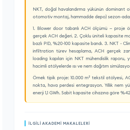
NKT, doğal havalandırma yükünün dominant old
otomotiv montaj, hammadde depo) sezon-adapt
1. Blower door tabanlı ACH ölçümü — proje önce
gerçek ACH değeri. 2. Çoklu üniteli kapasite m
bazlı PID, %20-100 kapasite bandı. 3. NKT - Cl
infiltration türev hesaplama, ACH gerçek za
loading kapıları için NKT mühendislik raporu, 
hacimli atölyelerde ısı ve nem dağıtım simülas
Örnek tipik proje: 10.000 m² tekstil atölyesi,
nokta, hava perdesi entegrasyon. Yıllık nem y
enerji 1,1 GWh. Sabit kapasite cihazına göre %42
İLGILI AKADEMI MAKALELERI