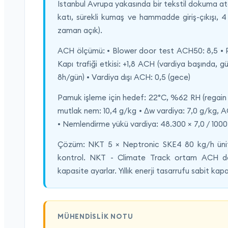
İstanbul Avrupa yakasında bir tekstil dokuma at
katı, sürekli kumaş ve hammadde giriş-çıkışı,
zaman açık).
ACH ölçümü: • Blower door test ACH50: 8,5 • Prati
Kapı trafiği etkisi: +1,8 ACH (vardiya başında, 
8h/gün) • Vardiya dışı ACH: 0,5 (gece)
Pamuk işleme için hedef: 22°C, %62 RH (regain %
mutlak nem: 10,4 g/kg • Δw vardiya: 7,0 g/kg, AC
• Nemlendirme yükü vardiya: 48.300 × 7,0 / 1000 
Çözüm: NKT 5 × Neptronic SKE4 80 kg/h ünit
kontrol. NKT - Climate Track ortam ACH deği
kapasite ayarlar. Yıllık enerji tasarrufu sabit k
MÜHENDISLIK NOTU