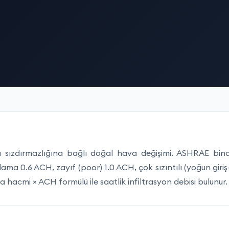
ızdırmazlığına bağlı doğal hava değişimi. ASHRAE bin
lama 0.6 ACH, zayıf (poor) 1.0 ACH, çok sızıntılı (yoğun giriş
hacmi × ACH formülü ile saatlik infiltrasyon debisi bulunur.