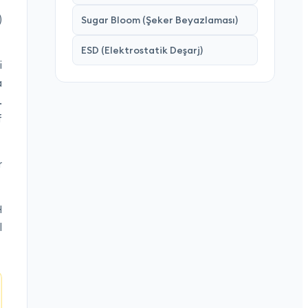
)
Sugar Bloom (Şeker Beyazlaması)
ESD (Elektrostatik Deşarj)
i
a
.
f
r
H
l