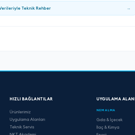
Verileriyle Teknik Rehber
→
HIZLI BAĞLANTILAR
UYGULAMA ALAN
NEM ALMA
Ürünlerimiz
Uygulama Alanları
Gıda & İçecek
Teknik Servis
İlaç & Kimya
NKT Akademi
Enerji