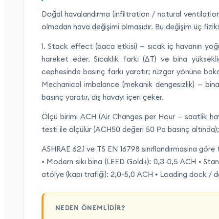
Doğal havalandırma (infiltration / natural ventilatio
olmadan hava değişimi olmasıdır. Bu değişim üç fizik
1. Stack effect (baca etkisi) — sıcak iç havanın yoğ
hareket eder. Sıcaklık farkı (ΔT) ve bina yüksekliğ
cephesinde basınç farkı yaratır; rüzgar yönüne bakan
Mechanical imbalance (mekanik dengesizlik) — bina
basınç yaratır, dış havayı içeri çeker.
Ölçü birimi ACH (Air Changes per Hour — saatlik hava
testi ile ölçülür (ACH50 değeri 50 Pa basınç altında);
ASHRAE 62.1 ve TS EN 16798 sınıflandırmasına göre ti
• Modern sıkı bina (LEED Gold+): 0,3-0,5 ACH • Stand
atölye (kapı trafiği): 2,0-5,0 ACH • Loading dock / d
NEDEN ÖNEMLIDIR?