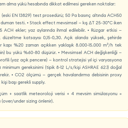
m alma yükü hesabında dikkat edilmesi gereken noktalar:
 (eski EN 13829) test prosedürü; 50 Pa basınç altında ACH50
llı duman testi. • Stack effect mevsimsel — kış ΔT 25-30°C iken
,5 ACH ekler; yaz aylarında ihmal edilebilir. • Rüzgar etkisi —
k düzeltme katsayısı 0,15-0,30. Açık alanda yüksek, şehirde
r kapı %20 zaman açıkken yaklaşık 8.000-15.000 m³/h tek
urtain) bu yükü %60-80 düşürür. • Mevsimsel ACH değişkenliği —
rofili (yaz açık pencere) — kontrol stratejisi yıl içi varyasyona
AQ minimum gereksinimi (tipik 8-12 L/s/kişi ASHRAE 62.1) doğal
erekir. • CO2 ölçümü — gerçek havalandırma debisinin proxy
işi başı gerekli supply.
m + saatlik meteoroloji verisi + 4 mevsim simülasyonu =
ver/under sizing önlenir).