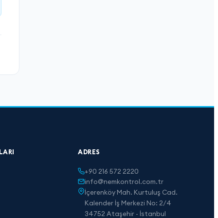
LARI
ADRES
+90 216 572 2220
info@nemkontrol.com.tr
İçerenköy Mah. Kurtuluş Cad.
Kalender İş Merkezi No: 2/4
34752 Ataşehir - İstanbul