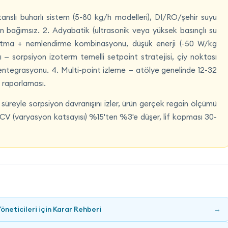
anslı buharlı sistem (5-80 kg/h modelleri), DI/RO/şehir suyu
n bağımsız. 2. Adyabatik (ultrasonik veya yüksek basınçlı su
ğutma + nemlendirme kombinasyonu, düşük enerji (~50 W/kg
— sorpsiyon izoterm temelli setpoint stratejisi, çiy noktası
tegrasyonu. 4. Multi-point izleme — atölye genelinde 12-32
 raporlaması.
süreyle sorpsiyon davranışını izler, ürün gerçek regain ölçümü
in CV (varyasyon katsayısı) %15'ten %3'e düşer, lif kopması 30-
neticileri için Karar Rehberi
→