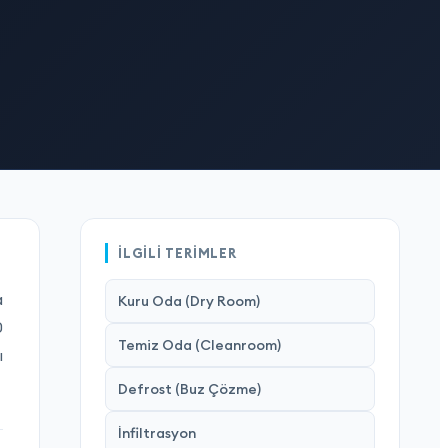
İLGILI TERIMLER
a
Kuru Oda (Dry Room)
0
Temiz Oda (Cleanroom)
ı
Defrost (Buz Çözme)
İnfiltrasyon