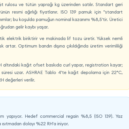
ıt rulosu ve tütün yaprağı kg üzerinden satılır. Standart geri
nün resmi ağırlığı fiyatlanır. ISO 139 pamuk için "standart
mlar; bu koşulda pamuğun nominal kazanımı %8,5'tir. Üretici
rudan gelir kaybı yaşar.
ik elektrik biriktirir ve makinada lif tozu üretir. Yüksek nemli
isk artar. Optimum bandın dışına çıkıldığında üretim verimliliği
ltındaki kağıt ofset baskıda curl yapar, registration kayar;
süresi uzar. ASHRAE Tablo 4'te kağıt depolama için 22°C,
değerleri verilir.
tim yapıyor. Hedef commercial regain %8,5 (ISO 139). Yaz
a ısıtmadan dolayı %22 RH'a iniyor.