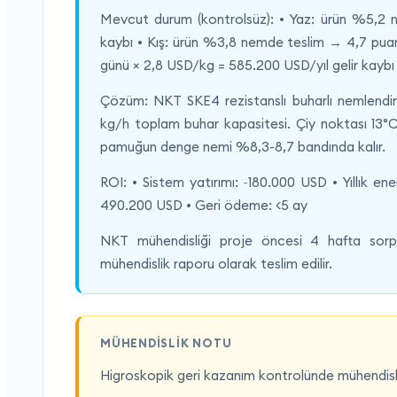
Mevcut durum (kontrolsüz): • Yaz: ürün %5,2 
kaybı • Kış: ürün %3,8 nemde teslim → 4,7 puan 
günü × 2,8 USD/kg = 585.200 USD/yıl gelir kaybı 
Çözüm: NKT SKE4 rezistanslı buharlı nemlendiri
kg/h toplam buhar kapasitesi. Çiy noktası 13°C'
pamuğun denge nemi %8,3-8,7 bandında kalır.
ROI: • Sistem yatırımı: ~180.000 USD • Yıllık e
490.200 USD • Geri ödeme: <5 ay
NKT mühendisliği proje öncesi 4 hafta sorps
mühendislik raporu olarak teslim edilir.
MÜHENDISLIK NOTU
Higroskopik geri kazanım kontrolünde mühendisli