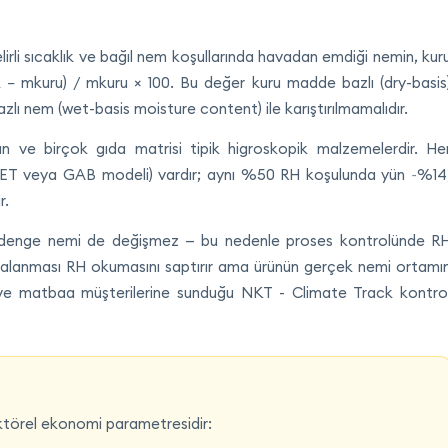
irli sıcaklık ve bağıl nem koşullarında havadan emdiği nemin, kur
k − mkuru) / mkuru × 100. Bu değer kuru madde bazlı (dry-basis
azlı nem (wet-basis moisture content) ile karıştırılmamalıdır.
ün ve birçok gıda matrisi tipik higroskopik malzemelerdir. He
BET veya GAB modeli) vardır; aynı %50 RH koşulunda yün ~%14
r.
 denge nemi de değişmez — bu nedenle proses kontrolünde R
 dalgalanması RH okumasını saptırır ama ürünün gerçek nemi ortamı
il ve matbaa müşterilerine sunduğu NKT - Climate Track kontro
ktörel ekonomi parametresidir: