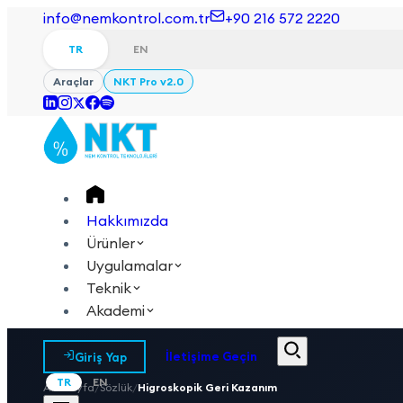
info@nemkontrol.com.tr
+90 216 572 2220
TR
EN
Araçlar
NKT Pro v2.0
Hakkımızda
Ürünler
Uygulamalar
Teknik
Akademi
Giriş Yap
İletişime Geçin
TR
EN
Anasayfa
/
Sözlük
/
Higroskopik Geri Kazanım