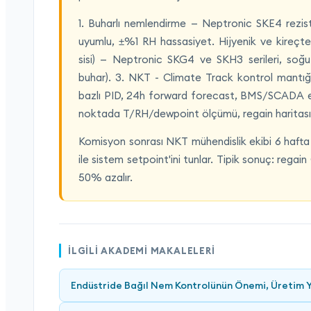
1. Buharlı nemlendirme — Neptronic SKE4 rezist
uyumlu, ±%1 RH hassasiyet. Hijyenik ve kireçte
sisi) — Neptronic SKG4 ve SKH3 serileri, so
buhar). 3. NKT - Climate Track kontrol mantığı 
bazlı PID, 24h forward forecast, BMS/SCADA en
noktada T/RH/dewpoint ölçümü, regain haritası
Komisyon sonrası NKT mühendislik ekibi 6 hafta 
ile sistem setpoint'ini tunlar. Tipik sonuç: rega
50% azalır.
İLGILI AKADEMI MAKALELERI
Endüstride Bağıl Nem Kontrolünün Önemi, Üretim Yö