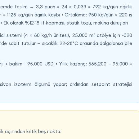
nemde teslim → 3,3 puan = 24 × 0,033 = 792 kg/gün ağırlık
= 1.128 kg/gün ağırlık kaybı • Ortalama: 950 kg/gün × 220 iş
• Ek olarak %12-18 lif kopması, statik tozu, makina duruşları
ci sistemi (4 × 80 kg/h ünitesi), 25.000 m² atölye için ~320
de sabit tutulur — sıcaklık 22-28°C arasında dalgalansa bile
nerji + bakım: ~95.000 USD • Yıllık kazanç: 585.200 − 95.000 =
iyon izoterm ölçümü yapar; ardından setpoint stratejisi
k açısından kritik beş nokta: