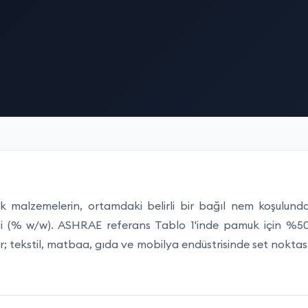
ik malzemelerin, ortamdaki belirli bir bağıl nem koşulund
esi (% w/w). ASHRAE referans Tablo 1'inde pamuk için %5
; tekstil, matbaa, gıda ve mobilya endüstrisinde set noktas