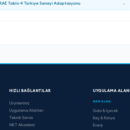
HRAE Tablo 4 Türkiye Sanayi Adaptasyonu
→
HIZLI BAĞLANTILAR
UYGULAMA ALAN
NEM ALMA
Ürünlerimiz
Uygulama Alanları
Gıda & İçecek
Teknik Servis
İlaç & Kimya
NKT Akademi
Enerji