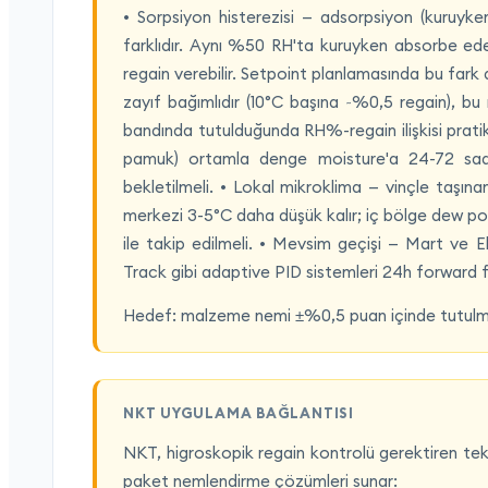
• Sorpsiyon histerezisi — adsorpsiyon (kuruyk
farklıdır. Aynı %50 RH'ta kuruyken absorbe e
regain verebilir. Setpoint planlamasında bu fark d
zayıf bağımlıdır (10°C başına ~%0,5 regain), bu
bandında tutulduğunda RH%-regain ilişkisi pratik 
pamuk) ortamla denge moisture'a 24-72 saat
bekletilmeli. • Lokal mikroklima — vinçle taşın
merkezi 3-5°C daha düşük kalır; iç bölge dew poin
ile takip edilmeli. • Mevsim geçişi — Mart ve E
Track gibi adaptive PID sistemleri 24h forward f
Hedef: malzeme nemi ±%0,5 puan içinde tutulmalı
NKT UYGULAMA BAĞLANTISI
NKT, higroskopik regain kontrolü gerektiren tek
paket nemlendirme çözümleri sunar: