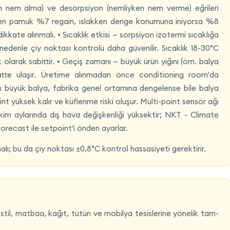
en nem alma) ve desorpsiyon (nemliyken nem verme) eğrileri
den pamuk %7 regain, ıslakken denge konumuna iniyorsa %8
ikkate alınmalı. • Sıcaklık etkisi — sorpsiyon izotermi sıcaklığa
 nedenle çiy noktası kontrolü daha güvenilir. Sıcaklık 18-30°C
olarak sabittir. • Geçiş zamanı — büyük ürün yığını (örn. balya
te ulaşır. Üretime alınmadan önce conditioning room'da
an büyük balya, fabrika genel ortamına dengelense bile balya
t yüksek kalır ve küflenme riski oluşur. Multi-point sensör ağı
kim aylarında dış hava değişkenliği yüksektir; NKT - Climate
orecast ile setpoint'i önden ayarlar.
; bu da çiy noktası ±0,8°C kontrol hassasiyeti gerektirir.
stil, matbaa, kağıt, tütün ve mobilya tesislerine yönelik tam-