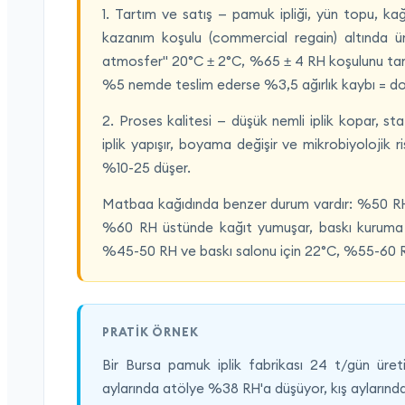
1. Tartım ve satış — pamuk ipliği, yün topu, kağ
kazanım koşulu (commercial regain) altında ürü
atmosfer" 20°C ± 2°C, %65 ± 4 RH koşulunu tanı
%5 nemde teslim ederse %3,5 ağırlık kaybı = doğ
2. Proses kalitesi — düşük nemli iplik kopar, stat
iplik yapışır, boyama değişir ve mikrobiyolojik r
%10-25 düşer.
Matbaa kağıdında benzer durum vardır: %50 RH a
%60 RH üstünde kağıt yumuşar, baskı kuruma 
%45-50 RH ve baskı salonu için 22°C, %55-60 RH 
PRATIK ÖRNEK
Bir Bursa pamuk iplik fabrikası 24 t/gün üre
aylarında atölye %38 RH'a düşüyor, kış aylarınd