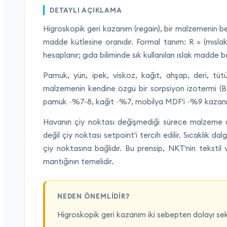
DETAYLI AÇIKLAMA
Higroskopik geri kazanım (regain), bir malzemenin bel
madde kütlesine oranıdır. Formal tanım: R = (mısla
hesaplanır; gıda biliminde sık kullanılan ıslak madde b
Pamuk, yün, ipek, viskoz, kağıt, ahşap, deri, tüt
malzemenin kendine özgü bir sorpsiyon izotermi (
pamuk ~%7-8, kağıt ~%7, mobilya MDF'i ~%9 kazanı
Havanın çiy noktası değişmediği sürece malzeme
değil çiy noktası setpoint'i tercih edilir. Sıcaklık
çiy noktasına bağlıdır. Bu prensip, NKT'nin tekst
mantığının temelidir.
NEDEN ÖNEMLIDIR?
Higroskopik geri kazanım iki sebepten dolayı se