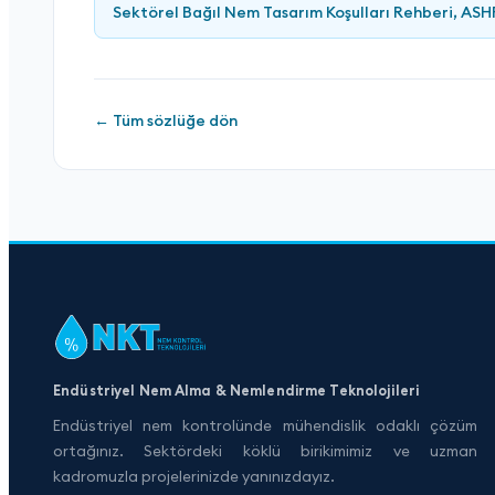
Sektörel Bağıl Nem Tasarım Koşulları Rehberi, AS
← Tüm sözlüğe dön
Endüstriyel Nem Alma & Nemlendirme Teknolojileri
Endüstriyel nem kontrolünde mühendislik odaklı çözüm
ortağınız. Sektördeki köklü birikimimiz ve uzman
kadromuzla projelerinizde yanınızdayız.