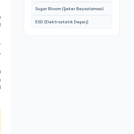
Sugar Bloom (Şeker Beyazlaması)
u
ESD (Elektrostatik Deşarj)
)
r
,
H
n
l