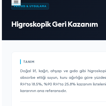
PROSES & UYGULAMA
Higroskopik Geri Kazanım
TANIM
Doğal lif, kağıt, ahşap ve gıda gibi higroskop
absorbe ettiği suyun, kuru ağırlığa göre yüzd
RH'ta 18.5%, %90 RH'ta 25.8% kazanım listelenir
kararının ana referansıdır.