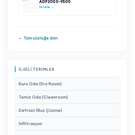
ADP2000-9500
İncele →
← Tüm sözlüğe dön
İLGILI TERIMLER
Kuru Oda (Dry Room)
Temiz Oda (Cleanroom)
Defrost (Buz Çözme)
İnfiltrasyon