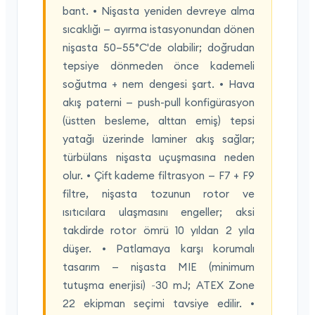
bant. • Nişasta yeniden devreye alma
sıcaklığı — ayırma istasyonundan dönen
nişasta 50–55°C'de olabilir; doğrudan
tepsiye dönmeden önce kademeli
soğutma + nem dengesi şart. • Hava
akış paterni — push-pull konfigürasyon
(üstten besleme, alttan emiş) tepsi
yatağı üzerinde laminer akış sağlar;
türbülans nişasta uçuşmasına neden
olur. • Çift kademe filtrasyon — F7 + F9
filtre, nişasta tozunun rotor ve
ısıtıcılara ulaşmasını engeller; aksi
takdirde rotor ömrü 10 yıldan 2 yıla
düşer. • Patlamaya karşı korumalı
tasarım — nişasta MIE (minimum
tutuşma enerjisi) ~30 mJ; ATEX Zone
22 ekipman seçimi tavsiye edilir. •