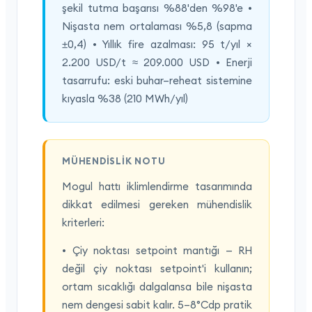
şekil tutma başarısı %88'den %98'e •
Nişasta nem ortalaması %5,8 (sapma
±0,4) • Yıllık fire azalması: 95 t/yıl ×
2.200 USD/t ≈ 209.000 USD • Enerji
tasarrufu: eski buhar–reheat sistemine
kıyasla %38 (210 MWh/yıl)
MÜHENDISLIK NOTU
Mogul hattı iklimlendirme tasarımında
dikkat edilmesi gereken mühendislik
kriterleri:
• Çiy noktası setpoint mantığı — RH
değil çiy noktası setpoint'i kullanın;
ortam sıcaklığı dalgalansa bile nişasta
nem dengesi sabit kalır. 5–8°Cdp pratik