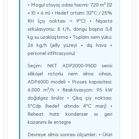
• Mogul stoyaj odası hacmi: 720 m³ (12
× 10 × 6 m) • Hedef ortam: 32°C / 25%
RH (çiy noktası ≈ 9°C) • Nişasta
sirkülasyonu: 8 t/h, döngü başına 0,8
kg su uzaklaştırma • Toplam nem yükü:
26 kg/h (jelly yüzeyi + dış hava +
personel infiltrasyonu)
Seçim: NKT ADP2000-9500 serisi
silikajel rotorlu nem alma cihazı,
ADP6000 modeli • Proses kapasitesi:
6.000 m³/h • Reaktivasyon: 95 kW
doğalgaz brülör • Çıkış çiy noktası:
5°Cdp (hedef altında 4°C marj) •
Reheat hattı kondenser ısı geri
kazanımı ile entegre
Devreye alma sonrası ölçümler: • Ürün