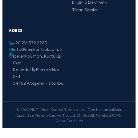
Bilişim & Elektronik
Ticari Binalar
ADRES
+90 216 572 2220
info@nemkontrol.com.tr
İçerenköy Mah. Kurtuluş
Cad.
Kalender İş Merkezi No:
2/4
34752 Ataşehir - İstanbul
© 2026 NKT - Nem Kontrol Teknolojileri | Tüm hakları saklıdır.
Kuzey Ege Makina San. ve Tic. Ltd. Şti.
|
Gizlilik Politikası
|
KVKK
|
Çerez Tercihleri