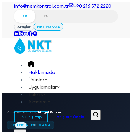
info@nemkontrol.com.tr
+90 216 572 2220
TR
EN
Araçlar
NKT Pro v2.0
Hakkımızda
Ürünler
Uygulamalar
Teknik
Akademi
Anasayfa
/
Sözlük
/
Mogul Prosesi
Giriş Yap
İletişime Geçin
PROSES & UYGULAMA
TR
EN