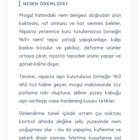
NEDEN ÖNEMLIDIR?
Mogul hattındaki nem dengesi doğrudan ürün
kalitesini, raf ömrünü ve hat verimini belirler.
Nişasta yeterince kuru tutulamazsa (örneğin
%9+ nem) tepsi yatağı yapışkanlaşır, kalıp
baskısı bozulur ve şekilsiz, deforme ürünler
ortaya çıkar; nişasta tepsiden ürüne yapışır ve
görsel kalite düşer.
Tersine, nişasta aşırı kurutulursa (örneğin %3
altı) toz haline geçer, mogul makinesinde toz
patlama riski oluşturur, jellinin yüzey kabuğu
aşırı sertleşip case-hardening kusuru tetikler.
Dinlendirme tüneli içinde ortam çiy noktası
kontrol altında değilse jelly yüzeyinde nem
yoğuşması olur — bu da yapışma, küflenme ve
şekerli draje sonrası fırlatma kusurlarına yol