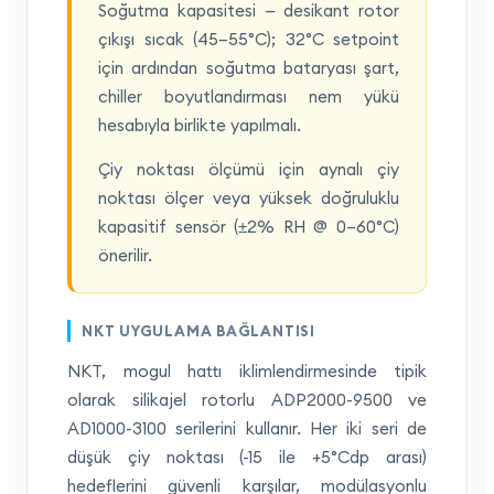
Soğutma kapasitesi — desikant rotor
çıkışı sıcak (45–55°C); 32°C setpoint
için ardından soğutma bataryası şart,
chiller boyutlandırması nem yükü
hesabıyla birlikte yapılmalı.
Çiy noktası ölçümü için aynalı çiy
noktası ölçer veya yüksek doğruluklu
kapasitif sensör (±2% RH @ 0–60°C)
önerilir.
NKT UYGULAMA BAĞLANTISI
NKT, mogul hattı iklimlendirmesinde tipik
olarak silikajel rotorlu ADP2000-9500 ve
AD1000-3100 serilerini kullanır. Her iki seri de
düşük çiy noktası (-15 ile +5°Cdp arası)
hedeflerini güvenli karşılar, modülasyonlu