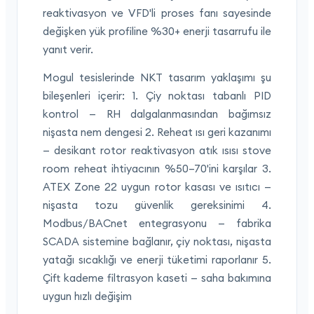
reaktivasyon ve VFD'li proses fanı sayesinde
değişken yük profiline %30+ enerji tasarrufu ile
yanıt verir.
Mogul tesislerinde NKT tasarım yaklaşımı şu
bileşenleri içerir: 1. Çiy noktası tabanlı PID
kontrol — RH dalgalanmasından bağımsız
nişasta nem dengesi 2. Reheat ısı geri kazanımı
— desikant rotor reaktivasyon atık ısısı stove
room reheat ihtiyacının %50–70'ini karşılar 3.
ATEX Zone 22 uygun rotor kasası ve ısıtıcı —
nişasta tozu güvenlik gereksinimi 4.
Modbus/BACnet entegrasyonu — fabrika
SCADA sistemine bağlanır, çiy noktası, nişasta
yatağı sıcaklığı ve enerji tüketimi raporlanır 5.
Çift kademe filtrasyon kaseti — saha bakımına
uygun hızlı değişim