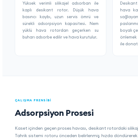
Yüksek verimli silikajel adsorban ile
Desikan
kaplı desikant rotor. Düşük hava
hava ka
basıncı kaybı, uzun servis ömrü ve
sağlaya
sürekli adsorpsiyon kapasitesi. Nem
paslanma
yüklü hava rotordan geçerken su
boyalı çe
buharı adsorbe edilir ve hava kurutulur.
önlemek 
ile donatı
ÇALIŞMA PRENSIBI
Adsorpsiyon Prosesi
Kaset içinden geçen proses havası, desikant rotordaki silikaj
Tahrik sistemi rotoru önceden belirlenmiş hızda döndürerek s