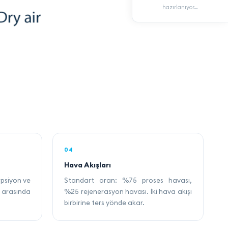
hazırlanıyor…
04
Hava Akışları
psiyon ve
Standart oran: %75 proses havası,
arasında
%25 rejenerasyon havası. İki hava akışı
birbirine ters yönde akar.