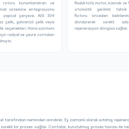
t rotoru konumlandıran ve
Redüktörlü motor, kasnak ve V
nalı sistemine entegrasyonu
otomatik gerilimli tahrik 
n yapısal çerçeve. AISI 304
Rotoru önceden belirlenm
z çelik, galvanizli çelik veya
döndürerek sürekli adso
lik seçenekleri. Hava sızıntısını
rejenerasyon döngüsü sağlar.
için radyal ve çevre contaları
lmıştır.
el tarafından neminden arındırılır. Eş zamanlı olarak ısıtılmış rejen
ürekli bir proses sağlar. Contalar, kurutulmuş proses havası ile ne