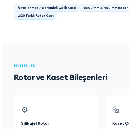
🔩
Paslanmaz / Galvanizli Çelik Kasa
⚙️
200 mm & 400 mm Rotor D
📐
20 Farklı Rotor Çapı
BILEŞENLER
Rotor ve Kaset Bileşenleri
⚙️
🔩
Silikajel Rotor
Kaset Ç