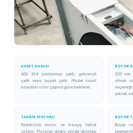
KASET KASASI
ROTOR D
AISI 304 paslanmaz çelik, galvanizli
200 mm 
çelik veya boyalı çelik. Model kaset
olmak üze
boyutları rotor çapına göre belirlenir.
seçeneğ
yüksek ad
TAHRIK MOTORU
ROTOR Y
Redüktörlü motor ve V-kayış tahrik
Büyük ro
sistemi. Motorun doğru yönde dönmesi
segmentle