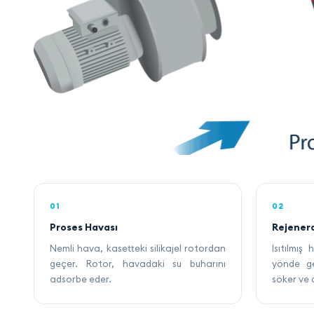
01
02
Proses Havası
Rejener
Nemli hava, kasetteki silikajel rotordan
Isıtılmış
geçer. Rotor, havadaki su buharını
yönde ge
adsorbe eder.
söker ve 