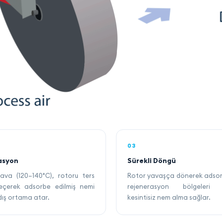
03
asyon
Sürekli Döngü
 hava (120–140°C), rotoru ters
Rotor yavaşça dönerek adsor
çerek adsorbe edilmiş nemi
rejenerasyon bölgeleri 
dış ortama atar.
kesintisiz nem alma sağlar.