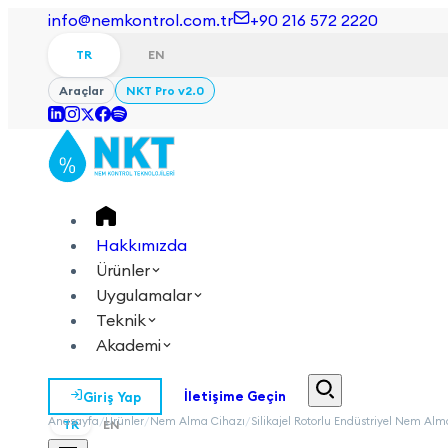
info@nemkontrol.com.tr
+90 216 572 2220
TR
EN
Araçlar
NKT Pro v2.0
Hakkımızda
Ürünler
Uygulamalar
Teknik
Akademi
Giriş Yap
İletişime Geçin
Anasayfa
/
Ürünler
/
Nem Alma Cihazı
/
Silikajel Rotorlu Endüstriyel Nem Alm
TR
EN