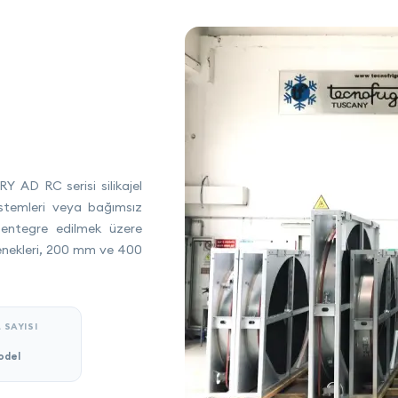
Y AD RC serisi silikajel
istemleri veya bağımsız
 entegre edilmek üzere
çenekleri, 200 mm ve 400
 SAYISI
odel