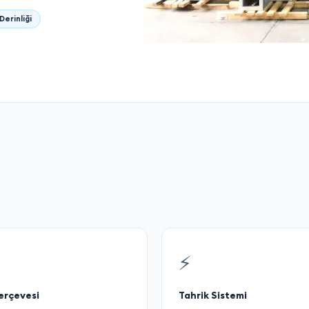
erinliği
⚡
erçevesi
Tahrik Sistemi