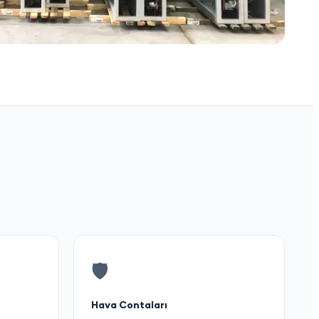
🛡️
Hava Contaları