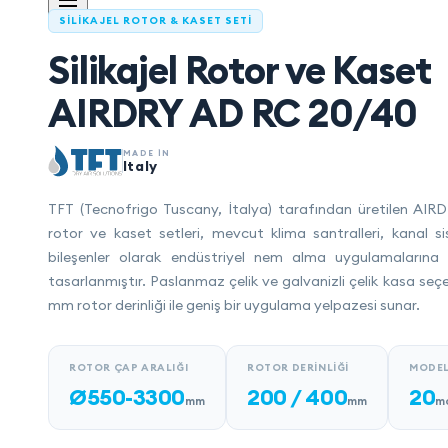
SILIKAJEL ROTOR & KASET SETI
Silikajel Rotor ve Kaset
AIRDRY AD RC 20/40
MADE IN
Italy
TFT (Tecnofrigo Tuscany, İtalya) tarafından üretilen AIRDR
rotor ve kaset setleri, mevcut klima santralleri, kanal s
bileşenler olarak endüstriyel nem alma uygulamalarına
tasarlanmıştır. Paslanmaz çelik ve galvanizli çelik kasa se
mm rotor derinliği ile geniş bir uygulama yelpazesi sunar.
ROTOR ÇAP ARALIĞI
ROTOR DERINLIĞI
MODEL
Ø550-3300
200 / 400
20
mm
mm
m