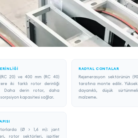
ERINLIĞI
RADYAL CONTALAR
(RC 20) ve 400 mm (RC 40)
Rejenerasyon sektörünün (90°
re iki farklı rotor derinliği
tarafına monte edilir. Yüksek
i. Daha derin rotor, daha
dayanıklı, düşük sürtünme
sorpsiyon kapasitesi sağlar.
malzeme.
APISI
torlarda (Ø > 1,6 m): jant
ri, rotor sektörleri, ispitler