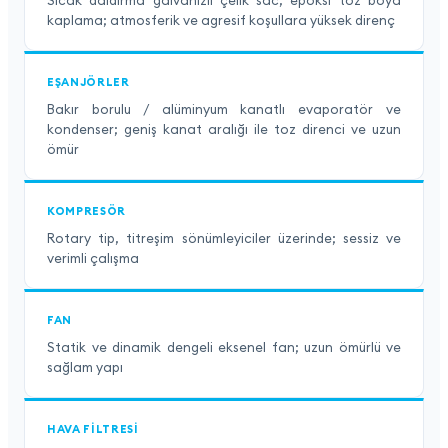
Sıcak daldırma galvanizli çelik sac, epoksi toz boya
kaplama; atmosferik ve agresif koşullara yüksek direnç
EŞANJÖRLER
Bakır borulu / alüminyum kanatlı evaporatör ve
kondenser; geniş kanat aralığı ile toz direnci ve uzun
ömür
KOMPRESÖR
Rotary tip, titreşim sönümleyiciler üzerinde; sessiz ve
verimli çalışma
FAN
Statik ve dinamik dengeli eksenel fan; uzun ömürlü ve
sağlam yapı
HAVA FILTRESI