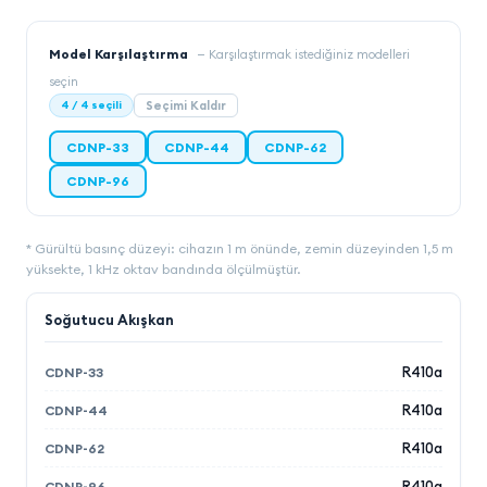
Model Karşılaştırma
—
Karşılaştırmak istediğiniz modelleri
seçin
4
/
4
seçili
Seçimi Kaldır
CDNP-33
CDNP-44
CDNP-62
CDNP-96
* Gürültü basınç düzeyi: cihazın 1 m önünde, zemin düzeyinden 1,5 m
yüksekte, 1 kHz oktav bandında ölçülmüştür.
Soğutucu Akışkan
R410a
R410a
R410a
R410a