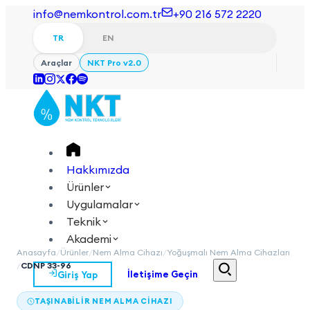
info@nemkontrol.com.tr
+90 216 572 2220
TR
EN
Araçlar
NKT Pro v2.0
Hakkımızda
Ürünler
Uygulamalar
Teknik
Akademi
Anasayfa
/
Ürünler
/
Nem Alma Cihazı
/
Yoğuşmalı Nem Alma Cihazları
/
CDNP 33-96
Giriş Yap
İletişime Geçin
TR
EN
TAŞINABILIR NEM ALMA CIHAZI