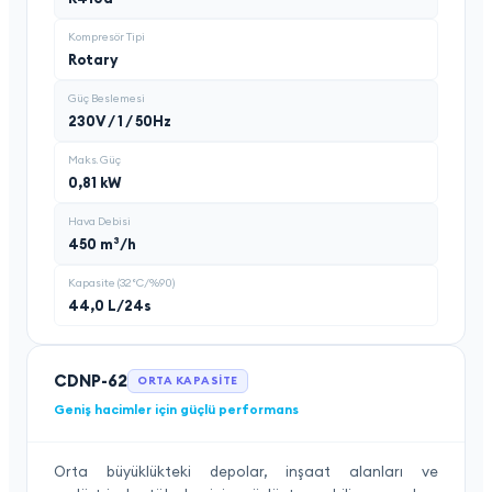
Kompresör Tipi
Rotary
Güç Beslemesi
230V / 1 / 50Hz
Maks. Güç
0,81 kW
Hava Debisi
450 m³/h
Kapasite (32°C/%90)
44,0 L/24s
CDNP-62
ORTA KAPASITE
Geniş hacimler için güçlü performans
Orta büyüklükteki depolar, inşaat alanları ve