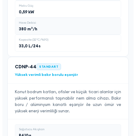
Maks. Güç
0,59 kW
Hava Debisi
380 m³/h
Kapasite (32°C/%90)
33,0 L/24s
CDNP-44
STANDART
Yüksek verimli bakır borulu eşanjör
Konut bodrum katları, ofisler ve küçük ticari alanlar için
yüksek performanslı taşınabilir nem alma cihazı. Bakır
boru / alüminyum kanatlı eşanjör ile uzun ömür ve
yüksek enerji verimliliği sunar.
Soğutucu Akışkan
R410a