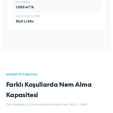
Hava Debisi
1.000 m³/h
Kapasite (32°C/%90)
96,0 L/24s
KAPASITE TABLOSU
Farklı Koşullarda Nem Alma
Kapasitesi
Tüm değerler L/24s cinsindendir. Bağıl nem: %30 – %99.