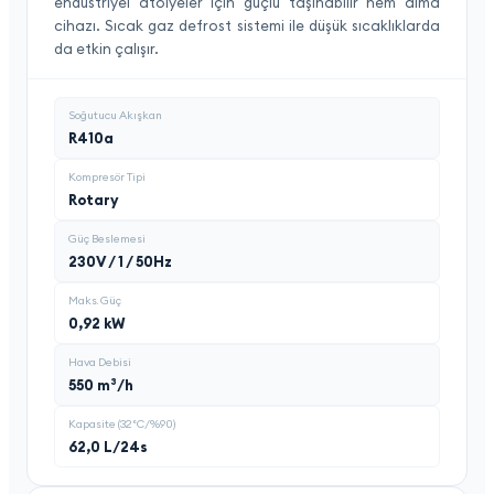
endüstriyel atölyeler için güçlü taşınabilir nem alma
cihazı. Sıcak gaz defrost sistemi ile düşük sıcaklıklarda
da etkin çalışır.
Soğutucu Akışkan
R410a
Kompresör Tipi
Rotary
Güç Beslemesi
230V / 1 / 50Hz
Maks. Güç
0,92 kW
Hava Debisi
550 m³/h
Kapasite (32°C/%90)
62,0 L/24s