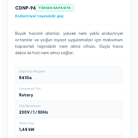
CDNP-96
YÜKSEK KAPASITE
Endüstriyel taşınabilir güç
Büyük hacimli alanlar, yüksek nem yüklü endüstriyel
ortamlar ve yoğun inşaat uygulamaları için maksimum
kapasiteli taşınabilir nem alma cihazı. Güçlü hava
debisi ile hızlı nem alma sağlar.
Soğutucu Akışkan
R410a
Kompresör Tipi
Rotary
Güç Beslemesi
230V / 1 / 50Hz
Maks. Güç
1,48 kW