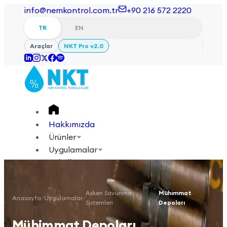
info@nemkontrol.com.tr
+90 216 572 2220
TR
EN
Araçlar
NKT Pro v2.0
Hakkımızda
Ürünler
Uygulamalar
Teknik
Akademi
Askeri Savunma
Mühimmat
Anasayfa
/
Uygulamalar
/
/
Giriş Yap
İletişime Geçin
Sistemleri
Depoları
TR
EN
Mühimmat Depoları