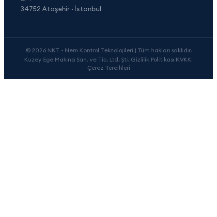
34752 Ataşehir - İstanbul
© 2026 NKT - Nem Kontrol Teknolojileri | Tüm hakları saklıdır.
Kuzey Ege Makina San. ve Tic. Ltd. Şti.
|
Gizlilik Politikası
|
KVKK
|
Çerez Tercihleri