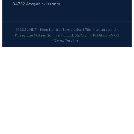
34752 Ataşehir - İstanbul
© 2026 NKT - Nem Kontrol Teknolojileri | Tüm hakları saklıdır.
Kuzey Ege Makina San. ve Tic. Ltd. Şti.
|
Gizlilik Politikası
|
KVKK
|
Çerez Tercihleri