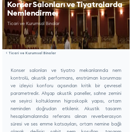
Konser Salonları ve Tiyatrolarda
Nemlendirme
Ticari ve Kurumsal Binalar
Ticari ve Kurumsal Binalar
Konser salonları ve tiyatro mekanlarında nem
kontrolü, akustik performans, enstrüman korunması
ve izleyici konforu açısından kritik bir çevresel
parametredir. Ahşap akustik paneller, sahne zemini
ve seyirci koltuklarının higroskopik yapısı, ortam
neminden doğrudan etkilenir. Akustik tasarım
hesaplamalarında referans alınan reverberasyon
süresi ve ses emme katsayıları, ortam nemine bağlı
olarak değişir; sabit nem koşulları, tasarım