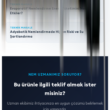
TEKNIK MAKALE
Evaporatif Nemlendirme Enerji Tüketimini Nasıl
Etkiler?
TEKNIK MAKALE
Adyabatik Nemlendirmede Hijyen Riski ve Su
Şartlandırma
NEM UZMANIMIZ SORUYOR?
Bu ürünle ilgili teklif almak ister
misiniz?
Uzman ekibimiz ihtiyacınıza en uygun çözümü belirlemek
için yanınızda.