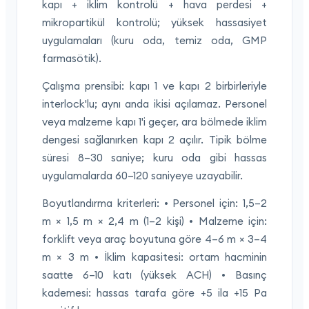
kapı + iklim kontrolü + hava perdesi +
mikropartikül kontrolü; yüksek hassasiyet
uygulamaları (kuru oda, temiz oda, GMP
farmasötik).
Çalışma prensibi: kapı 1 ve kapı 2 birbirleriyle
interlock'lu; aynı anda ikisi açılamaz. Personel
veya malzeme kapı 1'i geçer, ara bölmede iklim
dengesi sağlanırken kapı 2 açılır. Tipik bölme
süresi 8–30 saniye; kuru oda gibi hassas
uygulamalarda 60–120 saniyeye uzayabilir.
Boyutlandırma kriterleri: • Personel için: 1,5–2
m × 1,5 m × 2,4 m (1–2 kişi) • Malzeme için:
forklift veya araç boyutuna göre 4–6 m × 3–4
m × 3 m • İklim kapasitesi: ortam hacminin
saatte 6–10 katı (yüksek ACH) • Basınç
kademesi: hassas tarafa göre +5 ila +15 Pa