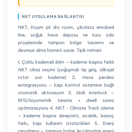
NKT UYGULAMA BAĞLANTISI
NKT, lityum pil dry room, çikolata enrobed
line, soğuk hava deposu ve kuru oda
projelerinde tampon bölge tasarımı ve
devreye alma hizmeti sunar. Tipik mimari:
1. Çoklu kademeli iklim — kademe başına farklı
NKT cihaz seçimi (yoğuşmalı tip giriş, silikajel
rotor son kademe) 2. Hava perdesi
entegrasyonu — kapı kontrol sistemine bağlı
otomatik aktivasyon 3. Akıllı interlock —
RFID/biyometrik tanıma + dwell süresi
optimizasyonu 4. NKT - Climate Track izleme
— kademe başına dewpoint, sıcaklık, basınç
farkı, kapı kullanım istatistikleri 5. Enerji
raporlama — tampon bölge ile/olmadan enerji