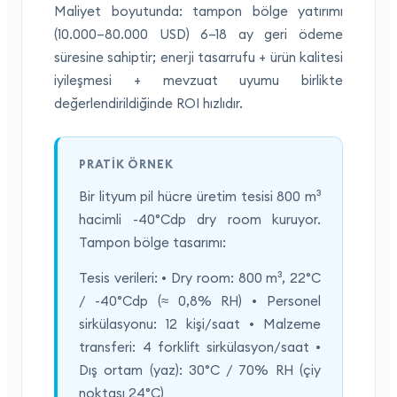
Maliyet boyutunda: tampon bölge yatırımı
(10.000–80.000 USD) 6–18 ay geri ödeme
süresine sahiptir; enerji tasarrufu + ürün kalitesi
iyileşmesi + mevzuat uyumu birlikte
değerlendirildiğinde ROI hızlıdır.
PRATIK ÖRNEK
Bir lityum pil hücre üretim tesisi 800 m³
hacimli -40°Cdp dry room kuruyor.
Tampon bölge tasarımı:
Tesis verileri: • Dry room: 800 m³, 22°C
/ -40°Cdp (≈ 0,8% RH) • Personel
sirkülasyonu: 12 kişi/saat • Malzeme
transferi: 4 forklift sirkülasyon/saat •
Dış ortam (yaz): 30°C / 70% RH (çiy
noktası 24°C)