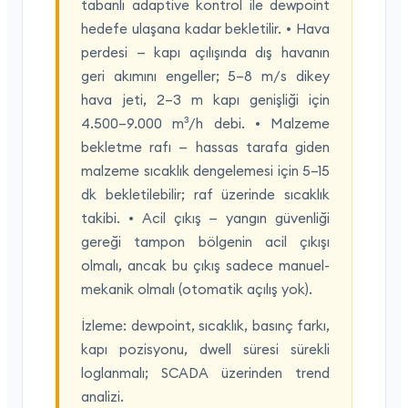
tabanlı adaptive kontrol ile dewpoint
hedefe ulaşana kadar bekletilir. • Hava
perdesi — kapı açılışında dış havanın
geri akımını engeller; 5–8 m/s dikey
hava jeti, 2–3 m kapı genişliği için
4.500–9.000 m³/h debi. • Malzeme
bekletme rafı — hassas tarafa giden
malzeme sıcaklık dengelemesi için 5–15
dk bekletilebilir; raf üzerinde sıcaklık
takibi. • Acil çıkış — yangın güvenliği
gereği tampon bölgenin acil çıkışı
olmalı, ancak bu çıkış sadece manuel-
mekanik olmalı (otomatik açılış yok).
İzleme: dewpoint, sıcaklık, basınç farkı,
kapı pozisyonu, dwell süresi sürekli
loglanmalı; SCADA üzerinden trend
analizi.