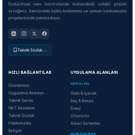
Endüstriyel nem kontrolünde mühendislik odaklı çözüm
ortağınız. Sektördeki köklü birikimimiz ve uzman kadromuzla
projelerinizde yanınızdayız.
Teknik Sözlük
→
HIZLI BAĞLANTILAR
UYGULAMA ALANLARI
NEM ALMA
Ürünlerimiz
Uygulama Alanları
Gıda & İçecek
Teknik Servis
İlaç & Kimya
NKT Akademi
Enerji
Teknik Sözlük
Otomotiv
Hakkımızda
Askeri Sistemler
İletişim
NEMLENDIRME