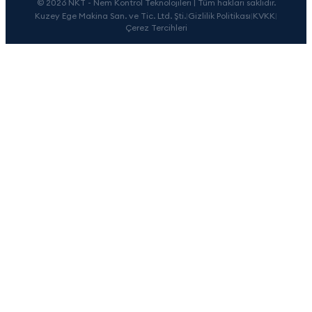
© 2026 NKT - Nem Kontrol Teknolojileri | Tüm hakları saklıdır.
Kuzey Ege Makina San. ve Tic. Ltd. Şti.
|
Gizlilik Politikası
|
KVKK
|
Çerez Tercihleri