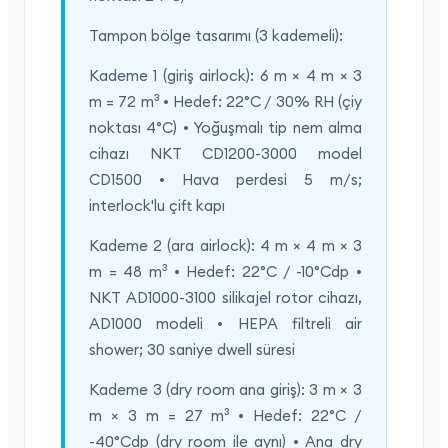
Tampon bölge tasarımı (3 kademeli):
Kademe 1 (giriş airlock): 6 m × 4 m × 3
m = 72 m³ • Hedef: 22°C / 30% RH (çiy
noktası 4°C) • Yoğuşmalı tip nem alma
cihazı NKT CD1200-3000 model
CD1500 • Hava perdesi 5 m/s;
interlock'lu çift kapı
Kademe 2 (ara airlock): 4 m × 4 m × 3
m = 48 m³ • Hedef: 22°C / -10°Cdp •
NKT AD1000-3100 silikajel rotor cihazı,
AD1000 modeli • HEPA filtreli air
shower; 30 saniye dwell süresi
Kademe 3 (dry room ana giriş): 3 m × 3
m × 3 m = 27 m³ • Hedef: 22°C /
-40°Cdp (dry room ile aynı) • Ana dry