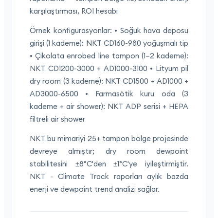
karşılaştırması, ROI hesabı
Örnek konfigürasyonlar: • Soğuk hava deposu
girişi (1 kademe): NKT CD160-980 yoğuşmalı tip
• Çikolata enrobed line tampon (1–2 kademe):
NKT CD1200-3000 + AD1000-3100 • Lityum pil
dry room (3 kademe): NKT CD1500 + AD1000 +
AD3000-6500 • Farmasötik kuru oda (3
kademe + air shower): NKT ADP serisi + HEPA
filtreli air shower
NKT bu mimariyi 25+ tampon bölge projesinde
devreye almıştır; dry room dewpoint
stabilitesini ±8°C'den ±1°C'ye iyileştirmiştir.
NKT - Climate Track raporları aylık bazda
enerji ve dewpoint trend analizi sağlar.