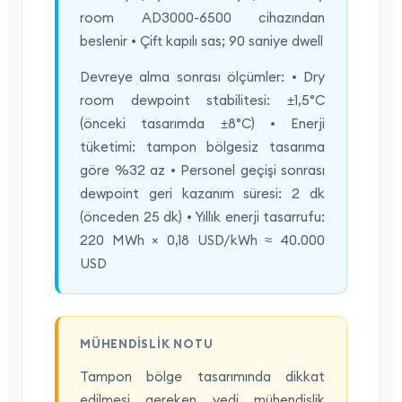
room AD3000-6500 cihazından
beslenir • Çift kapılı sas; 90 saniye dwell
Devreye alma sonrası ölçümler: • Dry
room dewpoint stabilitesi: ±1,5°C
(önceki tasarımda ±8°C) • Enerji
tüketimi: tampon bölgesiz tasarıma
göre %32 az • Personel geçişi sonrası
dewpoint geri kazanım süresi: 2 dk
(önceden 25 dk) • Yıllık enerji tasarrufu:
220 MWh × 0,18 USD/kWh ≈ 40.000
USD
MÜHENDISLIK NOTU
Tampon bölge tasarımında dikkat
edilmesi gereken yedi mühendislik