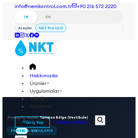
info@nemkontrol.com.tr
+90 216 572 2220
TR
EN
Araçlar
NKT Pro v2.0
Hakkımızda
Ürünler
Uygulamalar
Teknik
Akademi
Anasayfa
/
Sözlük
/
Tampon Bölge (Vestibule)
Giriş Yap
İletişime Geçin
PROSES & UYGULAMA
TR
EN