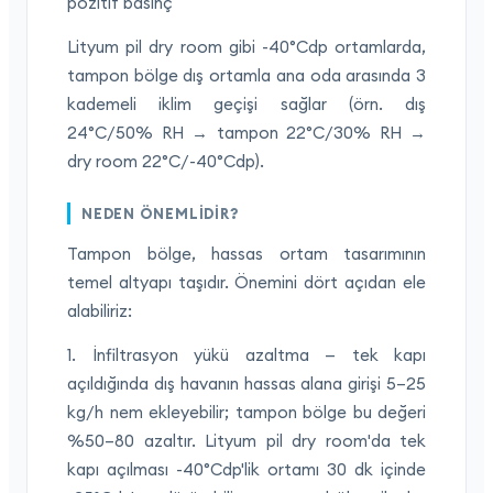
pozitif basınç
Lityum pil dry room gibi -40°Cdp ortamlarda,
tampon bölge dış ortamla ana oda arasında 3
kademeli iklim geçişi sağlar (örn. dış
24°C/50% RH → tampon 22°C/30% RH →
dry room 22°C/-40°Cdp).
NEDEN ÖNEMLIDIR?
Tampon bölge, hassas ortam tasarımının
temel altyapı taşıdır. Önemini dört açıdan ele
alabiliriz:
1. İnfiltrasyon yükü azaltma — tek kapı
açıldığında dış havanın hassas alana girişi 5–25
kg/h nem ekleyebilir; tampon bölge bu değeri
%50–80 azaltır. Lityum pil dry room'da tek
kapı açılması -40°Cdp'lik ortamı 30 dk içinde