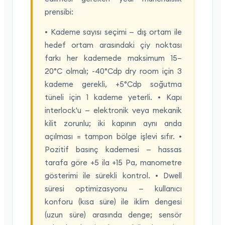
prensibi:
• Kademe sayısı seçimi — dış ortam ile
hedef ortam arasındaki çiy noktası
farkı her kademede maksimum 15–
20°C olmalı; -40°Cdp dry room için 3
kademe gerekli, +5°Cdp soğutma
tüneli için 1 kademe yeterli. • Kapı
interlock'u — elektronik veya mekanik
kilit zorunlu; iki kapının aynı anda
açılması = tampon bölge işlevi sıfır. •
Pozitif basınç kademesi — hassas
tarafa göre +5 ila +15 Pa, manometre
gösterimi ile sürekli kontrol. • Dwell
süresi optimizasyonu — kullanıcı
konforu (kısa süre) ile iklim dengesi
(uzun süre) arasında denge; sensör