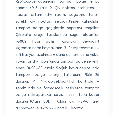
-25°Cdp'ye düşürebilir; tampon bölge ile bu
sapma <%5 kalır. 2. Çiy noktası stabilitesi —
hassas ortam (dry room, soğutma tüneli)
sürekli çiy noktası setpoint'inde kalmalıdır;
tampon bölge geçişlerde sapmayı engeller.
Çikolata draje tesislerinde sugar bloom'un
%80'i kapı açılışı kaynaklı dewpoint
sıçramasından kaynaklanır. 3. Enerji tasarrufu —
infiltrasyon azalması = daha az nem alma yükü;
lityum pil dry room'unda tampon bölge ile yıllık
enerji %20–35 azalır. Soğuk hava deposunda
tampon bölge enerji faturasını %15–25
düşürür. 4. Mikrobiyel/partikül kontrolü —
temiz oda ve farmasötik tesislerde tampon
bölge mikropartikül sayısını sınıf farkı kadar
düşürür (Class 100k → Class 10k). HEPA filtreli
air shower ile %99,97+ partikül kontrol.