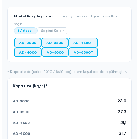
Model Karşılaştırma
—
Karşılaştırmak istediğiniz modelleri
seçin
6
/
6
seçili
Seçimi Kaldır
AD-3000
AD-3500
AD-4500T
AD-4000
AD-5000
AD-6500T
* Kapasite değerleri 20°C / %60 bağıl nem koşullarında ölçülmüştür.
Kapasite (kg/h)*
23,0
27,3
21,1
31,7