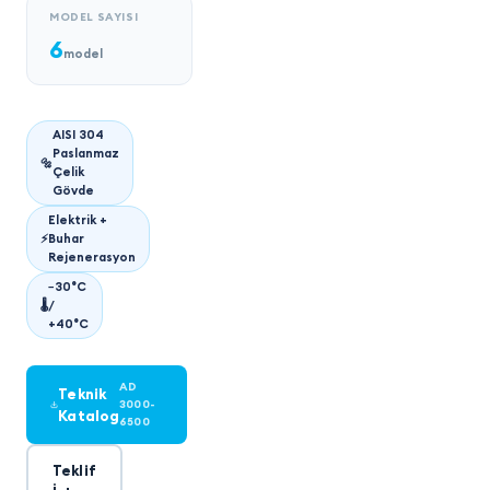
MODEL SAYISI
6
model
AISI 304
Paslanmaz
🔩
Çelik
Gövde
Elektrik +
⚡
Buhar
Rejenerasyon
−30°C
🌡
/
+40°C
AD
Teknik
3000-
Katalog
6500
Teklif