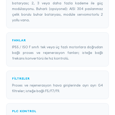
bataryası; 2, 3 veya daha fazla kademe ile güç
modülasyonu. Buharlı (opsiyonel): AISI 304 paslanmaz
çelik borulu buhar bataryası, modüle servomotorlu 2
yollu vana.
FANLAR
IP55 / ISO F sınıfı tek veya üç fazlı motorlara doğrudan
bağlı proses ve rejenerasyon fanları; isteğe bağlı
frekans konvertörü ile hız kontrolü.
FILTRELER
Proses ve rejenerasyon hava girişlerinde ayrı ayrı G4
filtreler; isteğe bağlı F5/F7/F9.
PLC KONTROL