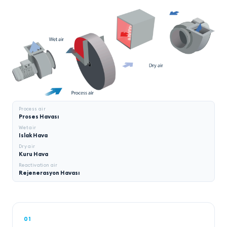
Process air
Proses Havası
Wet air
Islak Hava
Dry air
Kuru Hava
Reactivation air
Rejenerasyon Havası
01