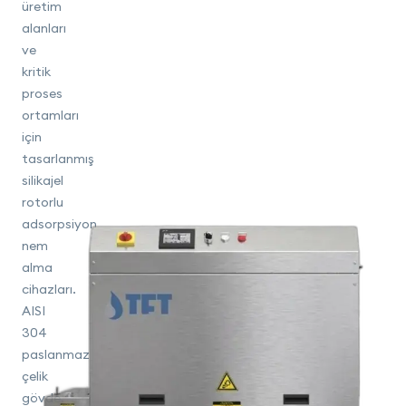
üretim
alanları
ve
kritik
proses
ortamları
için
tasarlanmış
silikajel
rotorlu
adsorpsiyon
nem
alma
cihazları.
AISI
304
paslanmaz
çelik
gövde,