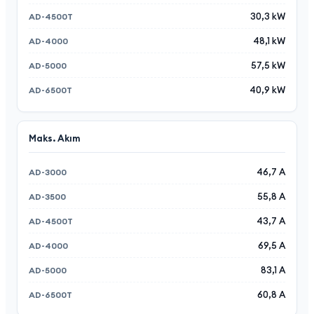
30,3 kW
48,1 kW
57,5 kW
40,9 kW
Maks. Akım
46,7 A
55,8 A
43,7 A
69,5 A
83,1 A
60,8 A