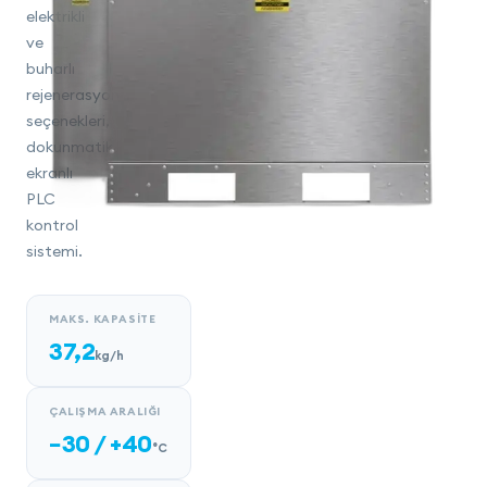
elektrikli
ve
buharlı
rejenerasyon
seçenekleri,
dokunmatik
ekranlı
PLC
kontrol
sistemi.
MAKS. KAPASITE
37,2
kg/h
ÇALIŞMA ARALIĞI
−30 / +40
°C