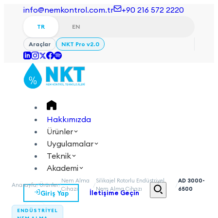
info@nemkontrol.com.tr
+90 216 572 2220
TR
EN
Araçlar
NKT Pro v2.0
Hakkımızda
Ürünler
Uygulamalar
Teknik
Akademi
Nem Alma
Silikajel Rotorlu Endüstriyel
AD 3000-
Anasayfa
/
Ürünler
/
/
/
Cihazı
Nem Alma Cihazı
6500
Giriş Yap
İletişime Geçin
TR
EN
ENDÜSTRIYEL