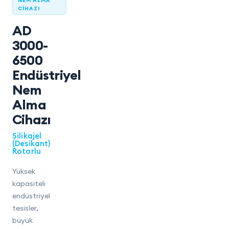
NEM ALMA
CIHAZI
AD
3000-
6500
Endüstriyel
Nem
Alma
Cihazı
Silikajel
(Desikant)
Rotorlu
Yüksek
kapasiteli
endüstriyel
tesisler,
büyük