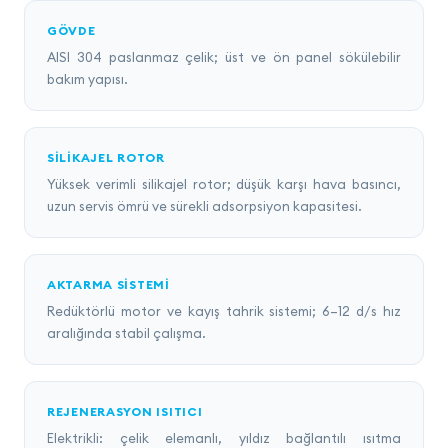
GÖVDE
AISI 304 paslanmaz çelik; üst ve ön panel sökülebilir
bakım yapısı.
SILIKAJEL ROTOR
Yüksek verimli silikajel rotor; düşük karşı hava basıncı,
uzun servis ömrü ve sürekli adsorpsiyon kapasitesi.
AKTARMA SISTEMI
Redüktörlü motor ve kayış tahrik sistemi; 6–12 d/s hız
aralığında stabil çalışma.
REJENERASYON ISITICI
Elektrikli: çelik elemanlı, yıldız bağlantılı ısıtma