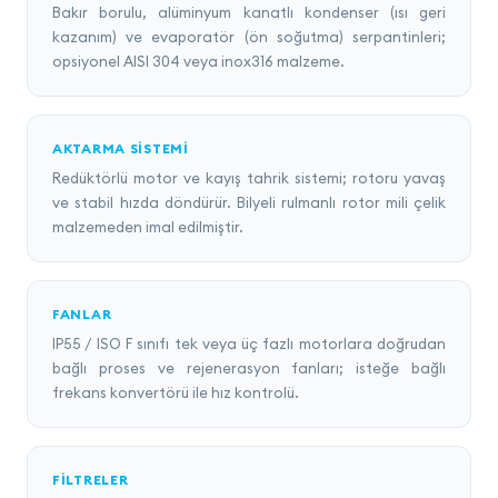
Bakır borulu, alüminyum kanatlı kondenser (ısı geri
kazanım) ve evaporatör (ön soğutma) serpantinleri;
opsiyonel AISI 304 veya inox316 malzeme.
AKTARMA SISTEMI
Redüktörlü motor ve kayış tahrik sistemi; rotoru yavaş
ve stabil hızda döndürür. Bilyeli rulmanlı rotor mili çelik
malzemeden imal edilmiştir.
FANLAR
IP55 / ISO F sınıfı tek veya üç fazlı motorlara doğrudan
bağlı proses ve rejenerasyon fanları; isteğe bağlı
frekans konvertörü ile hız kontrolü.
FILTRELER