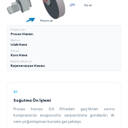
Process air
Proses Havası
Wet air
Islak Hava
Dry air
Kuru Hava
Reactivation air
Rejenerasyon Havası
01
Soğutma Ön İşlemi
Proses havası G4 filtreden geçtikten sonra
kompresörün evaporatör serpantinine gönderilir; ilk
nem yoğunlaşması burada gerçekleşir.