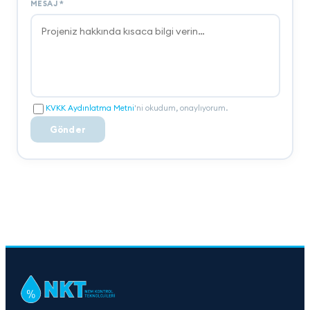
MESAJ
*
KVKK Aydınlatma Metni
'ni okudum, onaylıyorum.
Gönder