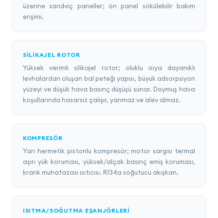
üzerine sandviç paneller; ön panel sökülebilir bakım
erişimi.
SILIKAJEL ROTOR
Yüksek verimli silikajel rotor; oluklu ısıya dayanıklı
levhalardan oluşan bal peteği yapısı, büyük adsorpsiyon
yüzeyi ve düşük hava basınç düşüşü sunar. Doymuş hava
koşullarında hasarsız çalışır, yanmaz ve alev almaz.
KOMPRESÖR
Yarı hermetik pistonlu kompresör; motor sargısı termal
aşırı yük koruması, yüksek/alçak basınç emiş koruması,
krank muhafazası ısıtıcısı. R134a soğutucu akışkan.
ISITMA/SOĞUTMA EŞANJÖRLERI