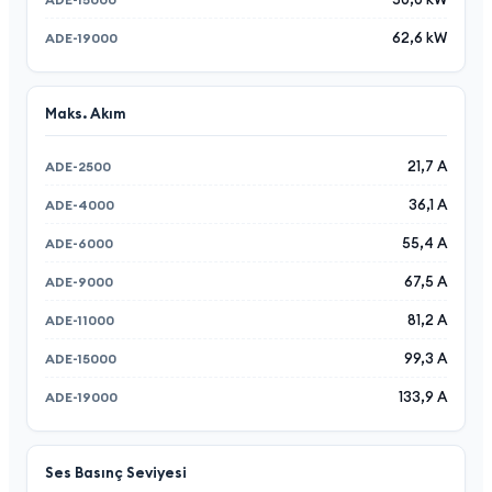
62,6 kW
Maks. Akım
21,7 A
36,1 A
55,4 A
67,5 A
81,2 A
99,3 A
133,9 A
Ses Basınç Seviyesi