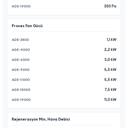
350 Pa
Proses Fan Gücü
1,1 kW
2,2 kW
3,0 kW
5,5 kW
5,5 kW
7,5 kW
11,0 kW
Rejenerasyon Min. Hava Debisi