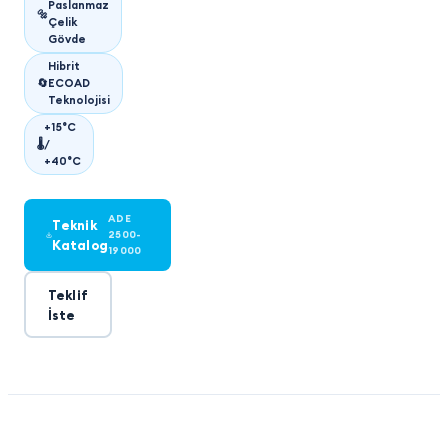
Paslanmaz
🔩
Çelik
Gövde
Hibrit
🔄
ECOAD
Teknolojisi
+15°C
🌡
/
+40°C
ADE
Teknik
2500-
Katalog
19000
Teklif
İste