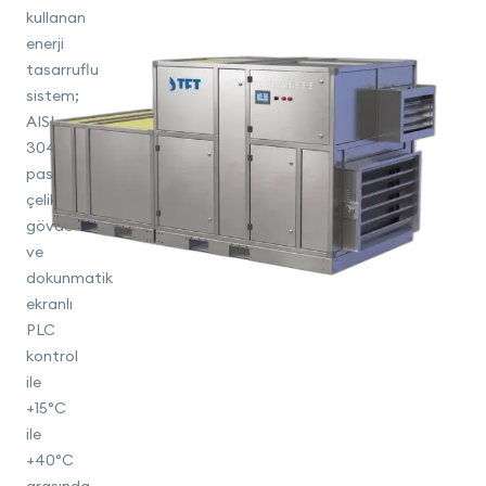
kullanan
enerji
tasarruflu
sistem;
AISI
304
paslanmaz
çelik
gövde
ve
dokunmatik
ekranlı
PLC
kontrol
ile
+15°C
ile
+40°C