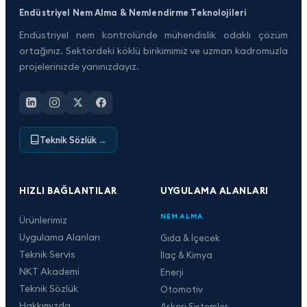
Endüstriyel Nem Alma & Nemlendirme Teknolojileri
Endüstriyel nem kontrolünde mühendislik odaklı çözüm
ortağınız. Sektördeki köklü birikimimiz ve uzman kadromuzla
projelerinizde yanınızdayız.
Teknik Sözlük
→
HIZLI BAĞLANTILAR
UYGULAMA ALANLARI
NEM ALMA
Ürünlerimiz
Uygulama Alanları
Gıda & İçecek
Teknik Servis
İlaç & Kimya
NKT Akademi
Enerji
Teknik Sözlük
Otomotiv
Hakkımızda
Askeri Sistemler