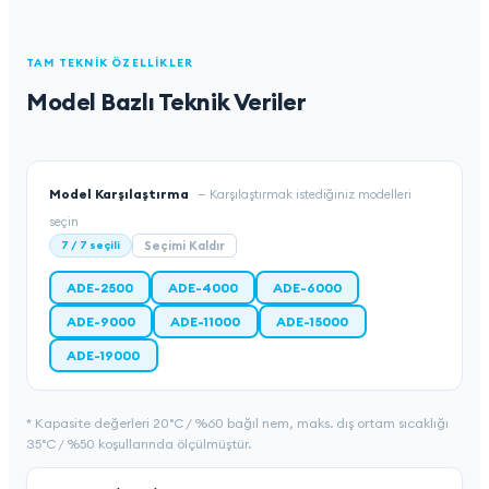
TAM TEKNIK ÖZELLIKLER
Model Bazlı Teknik Veriler
Model Karşılaştırma
—
Karşılaştırmak istediğiniz modelleri
seçin
7
/
7
seçili
Seçimi Kaldır
ADE-2500
ADE-4000
ADE-6000
ADE-9000
ADE-11000
ADE-15000
ADE-19000
* Kapasite değerleri 20°C / %60 bağıl nem, maks. dış ortam sıcaklığı
35°C / %50 koşullarında ölçülmüştür.