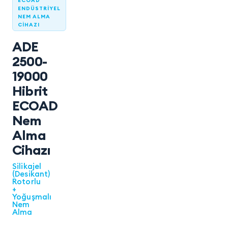
ECOAD
ENDÜSTRIYEL
NEM ALMA
CIHAZI
ADE
2500-
19000
Hibrit
ECOAD
Nem
Alma
Cihazı
Silikajel
(Desikant)
Rotorlu
+
Yoğuşmalı
Nem
Alma