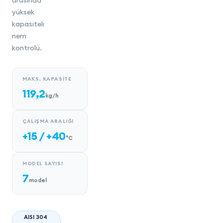
arasında
yüksek
kapasiteli
nem
kontrolü.
MAKS. KAPASITE
119,2
kg/h
ÇALIŞMA ARALIĞI
+15 / +40
°C
MODEL SAYISI
7
model
AISI 304