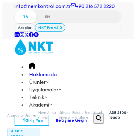
info@nemkontrol.com.tr
+90 216 572 2220
TR
EN
Araçlar
NKT Pro v2.0
Hakkımızda
Ürünler
Uygulamalar
Teknik
Akademi
Nem Alma
Silikajel Rotorlu Endüstriyel
ADE 2500-
Anasayfa
/
Ürünler
/
/
/
Cihazı
Nem Alma Cihazı
19000
Giriş Yap
İletişime Geçin
TR
EN
HIBRIT