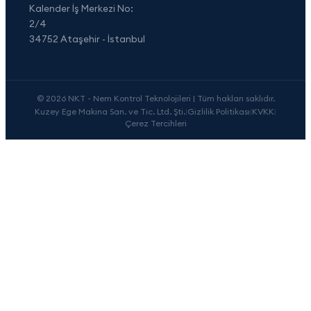
Kalender İş Merkezi No:
2/4
34752 Ataşehir - İstanbul
© 2026 NKT - Nem Kontrol Teknolojileri | Tüm hakları saklıdır.
Kuzey Ege Makina San. ve Tic. Ltd. Şti.
|
Gizlilik Politikası
|
KVKK
|
Çerez Tercihleri