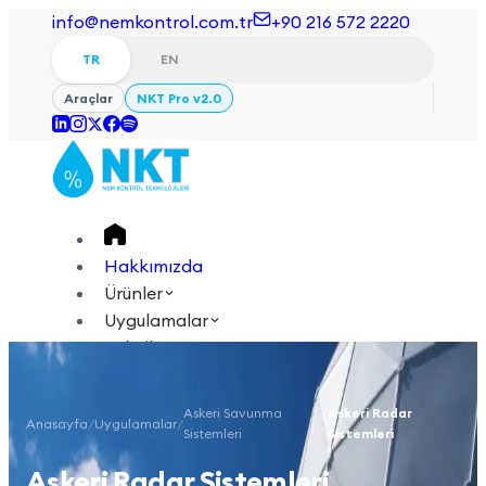
info@nemkontrol.com.tr
+90 216 572 2220
TR
EN
Araçlar
NKT Pro v2.0
Hakkımızda
Ürünler
Uygulamalar
Teknik
Akademi
Askeri Savunma
Askeri Radar
Anasayfa
/
Uygulamalar
/
/
Giriş Yap
İletişime Geçin
Sistemleri
Sistemleri
TR
EN
Askeri Radar Sistemleri