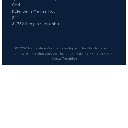
Cad.
Kalender İş Merkezi No:
2/4
34752 Ataşehir - İstanbul
© 2026 NKT - Nem Kontrol Teknolojileri | Tüm hakları saklıdır.
Kuzey Ege Makina San. ve Tic. Ltd. Şti.
|
Gizlilik Politikası
|
KVKK
|
Çerez Tercihleri