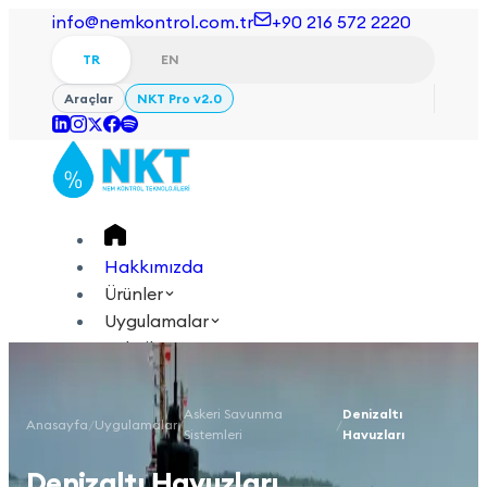
info@nemkontrol.com.tr
+90 216 572 2220
TR
EN
Araçlar
NKT Pro v2.0
Hakkımızda
Ürünler
Uygulamalar
Teknik
Akademi
Askeri Savunma
Denizaltı
Anasayfa
/
Uygulamalar
/
/
Giriş Yap
İletişime Geçin
Sistemleri
Havuzları
TR
EN
Denizaltı Havuzları