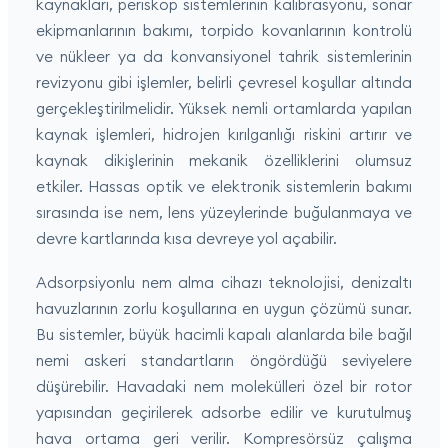
kaynakları, periskop sistemlerinin kalibrasyonu, sonar
ekipmanlarının bakımı, torpido kovanlarının kontrolü
ve nükleer ya da konvansiyonel tahrik sistemlerinin
revizyonu gibi işlemler, belirli çevresel koşullar altında
gerçekleştirilmelidir. Yüksek nemli ortamlarda yapılan
kaynak işlemleri, hidrojen kırılganlığı riskini artırır ve
kaynak dikişlerinin mekanik özelliklerini olumsuz
etkiler. Hassas optik ve elektronik sistemlerin bakımı
sırasında ise nem, lens yüzeylerinde buğulanmaya ve
devre kartlarında kısa devreye yol açabilir.
Adsorpsiyonlu nem alma cihazı teknolojisi, denizaltı
havuzlarının zorlu koşullarına en uygun çözümü sunar.
Bu sistemler, büyük hacimli kapalı alanlarda bile bağıl
nemi askeri standartların öngördüğü seviyelere
düşürebilir. Havadaki nem molekülleri özel bir rotor
yapısından geçirilerek adsorbe edilir ve kurutulmuş
hava ortama geri verilir. Kompresörsüz çalışma