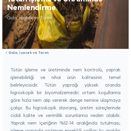
Nemlendirme
Gıda, İçecek ve Tarım
Gıda, İçecek ve Tarım
Tütün işleme ve üretiminde nem kontrolü, yaprak
işlenebilirliği ve nihai ürün kalitesinin temel
belirleyicisidir. Tütün yaprağı yüksek oranda
higroskopik bir biyomalzemedir; ortam koşullarına
göre hızla nem alıp vererek denge nemine ulaşmaya
çalışır. Bu higroskopik davranış, üretim süreçlerinde
ciddi kalite ve verimlilik sorunlarına neden olabilir.
Yaprak nem içeriğinin %12-14 aralığında tutulması,
işleme sırasında optimum esnekliği sağlar; bu aralığın