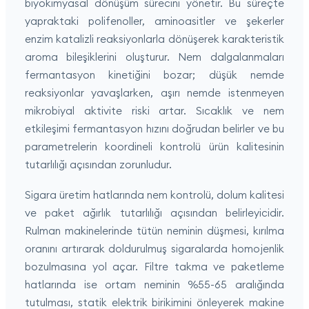
biyokimyasal dönüşüm sürecini yönetir. Bu süreçte
yapraktaki polifenoller, aminoasitler ve şekerler
enzim katalizli reaksiyonlarla dönüşerek karakteristik
aroma bileşiklerini oluşturur. Nem dalgalanmaları
fermantasyon kinetiğini bozar; düşük nemde
reaksiyonlar yavaşlarken, aşırı nemde istenmeyen
mikrobiyal aktivite riski artar. Sıcaklık ve nem
etkileşimi fermantasyon hızını doğrudan belirler ve bu
parametrelerin koordineli kontrolü ürün kalitesinin
tutarlılığı açısından zorunludur.
Sigara üretim hatlarında nem kontrolü, dolum kalitesi
ve paket ağırlık tutarlılığı açısından belirleyicidir.
Rulman makinelerinde tütün neminin düşmesi, kırılma
oranını artırarak doldurulmuş sigaralarda homojenlik
bozulmasına yol açar. Filtre takma ve paketleme
hatlarında ise ortam neminin %55-65 aralığında
tutulması, statik elektrik birikimini önleyerek makine