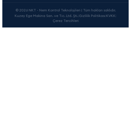
© 2026 NKT - Nem Kontrol Teknolojileri | Tüm hakları saklıdır.
Kuzey Ege Makina San. ve Tic. Ltd. Şti.
|
Gizlilik Politikası
|
KVKK
|
Çerez Tercihleri