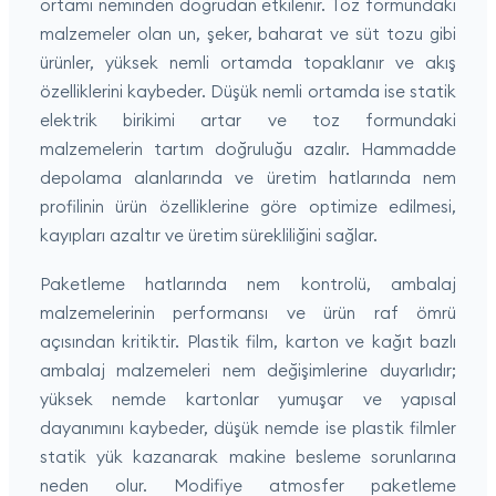
ortamı neminden doğrudan etkilenir. Toz formundaki
malzemeler olan un, şeker, baharat ve süt tozu gibi
ürünler, yüksek nemli ortamda topaklanır ve akış
özelliklerini kaybeder. Düşük nemli ortamda ise statik
elektrik birikimi artar ve toz formundaki
malzemelerin tartım doğruluğu azalır. Hammadde
depolama alanlarında ve üretim hatlarında nem
profilinin ürün özelliklerine göre optimize edilmesi,
kayıpları azaltır ve üretim sürekliliğini sağlar.
Paketleme hatlarında nem kontrolü, ambalaj
malzemelerinin performansı ve ürün raf ömrü
açısından kritiktir. Plastik film, karton ve kağıt bazlı
ambalaj malzemeleri nem değişimlerine duyarlıdır;
yüksek nemde kartonlar yumuşar ve yapısal
dayanımını kaybeder, düşük nemde ise plastik filmler
statik yük kazanarak makine besleme sorunlarına
neden olur. Modifiye atmosfer paketleme