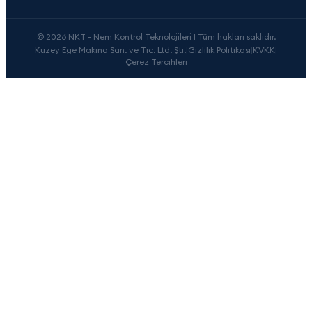
© 2026 NKT - Nem Kontrol Teknolojileri | Tüm hakları saklıdır.
Kuzey Ege Makina San. ve Tic. Ltd. Şti.
|
Gizlilik Politikası
|
KVKK
|
Çerez Tercihleri