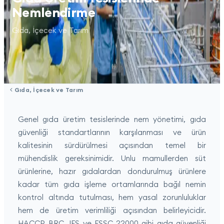
Nemlendirme
Gıda, İçecek ve Tarım
Gıda, İçecek ve Tarım
Genel gıda üretim tesislerinde nem yönetimi, gıda
güvenliği standartlarının karşılanması ve ürün
kalitesinin sürdürülmesi açısından temel bir
mühendislik gereksinimidir. Unlu mamullerden süt
ürünlerine, hazır gıdalardan dondurulmuş ürünlere
kadar tüm gıda işleme ortamlarında bağıl nemin
kontrol altında tutulması, hem yasal zorunluluklar
hem de üretim verimliliği açısından belirleyicidir.
HACCP, BRC, IFS ve FSSC 22000 gibi gıda güvenliği