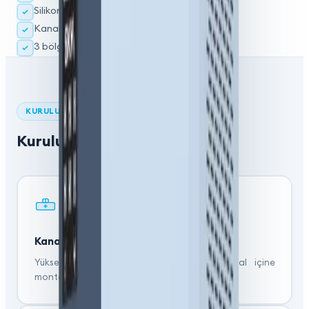
Silikonsuuz atomizasyon
Kanal içi veya mekan içi kurulum seçeneği
3 bölgeye kadar
KURULUM
Kurulum Tipleri
Kanal İçi
Yüksek basınçlı atomizasyon başlıkları kanal içine
monte edilir.