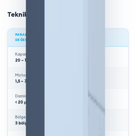
Teknik Özellikler
PARAMETRE
DEĞER
Kapasite
20 – 100 kg/sa
Motor Gücü
1,5 – 7,5 kW
Damlacık Boyutu
< 20 μm
Bölge
3 bölgeye kadar