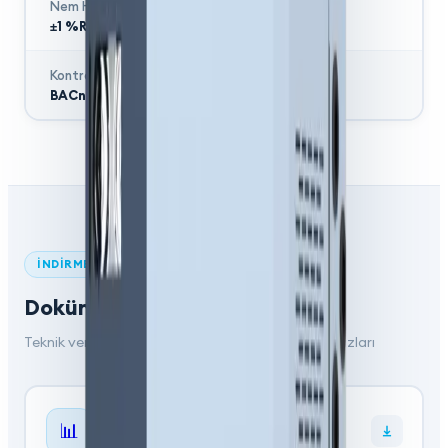
Nem Hassasiyeti
±1 %RH
Kontrol
BACnet / VFD
İNDIRMELER
Dokümanlar ve İndirmeler
Teknik veri sayfaları, kataloglar ve kurulum kılavuzları
TEKNIK VERI
📊
SKH Teknik Veri Sayfası