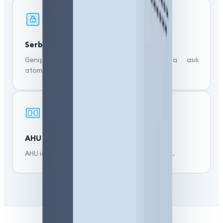
Serbest Mekan
Geniş mekanlarda tavan veya tavana asılı
atomizasyon sistemi.
AHU Gövdesine Entegre
AHU içine entegre yüksek basınçlı atomizasyon.