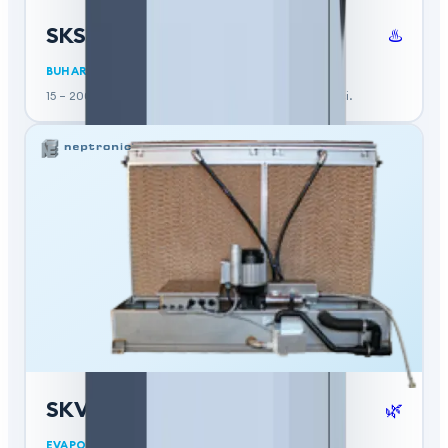
SKS4
♨️
BUHARLI NEMLENDIRICI (BUHAR EŞANJÖRLÜ)
15 – 200 kg/sa kapasiteli buhar eşanjörlü nemlendirici.
SKV
🌿
EVAPORATIF NEMLENDIRME