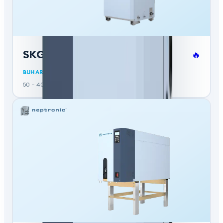
SKG4
🔥
BUHARLI NEMLENDIRICI (GAZLI)
50 – 400 kg/sa kapasiteli gazlı buhar nemlendirici.