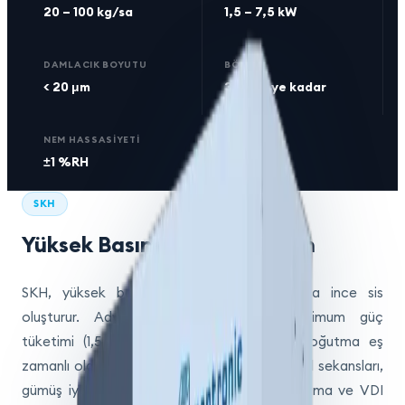
20 – 100 kg/sa
1,5 – 7,5 kW
DAMLACIK BOYUTU
BÖLGE
< 20 μm
3 bölgeye kadar
NEM HASSASIYETI
±1 %RH
SKH
Yüksek Basınçlı Atomizasyon
SKH, yüksek basınçlı su sistemi aracılığıyla ince sis
oluşturur. Adyabatik buharlaşma ile minimum güç
tüketimi (1,5 – 7,5 kW) sağlar. Nem ve soğutma eş
zamanlı olarak elde edilir. Enerji verimli kontrol sekansları,
gümüş iyon teknolojisi ile antibakteriyal koruma ve VDI