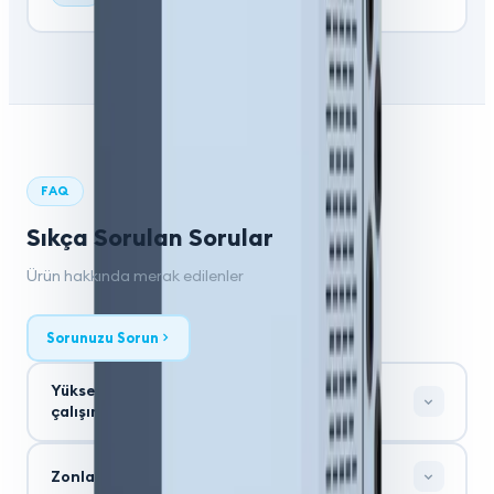
3.3 MB
· PDF
FAQ
Sıkça Sorulan Sorular
Ürün hakkında merak edilenler
Sorunuzu Sorun
Yüksek basınçlı atomizasyon sistemi nasıl
çalışır?
Zonlama nasıl yapılır?