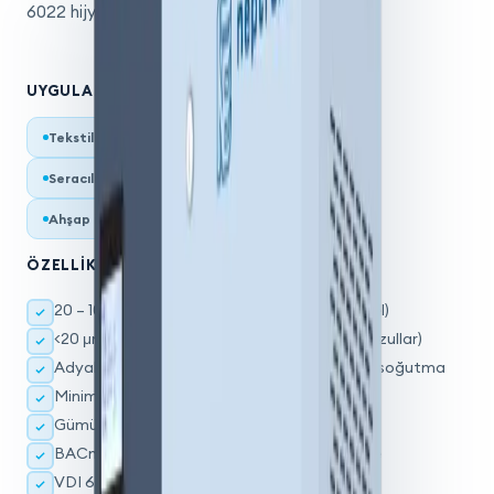
6022 hijyen standartlarına uyum.
UYGULAMA ALANLARI
Tekstil sanayii
Tütün ve sarım tesisleri
Seracılık ve tarım
Baskı ve kağıt sanayii
Ahşap işleme tesisleri
Şarap mahzenleri
ÖZELLIKLER
20 – 100 kg/sa geniş kapasite aralığı (3 model)
<20 μm damlacık boyutu üretimi (çift sıralı nozullar)
Adyabatik soğutma: 12°C'ye kadar ücretsiz soğutma
Minimum güç tüketimi: 1,5 – 7,5 kW
Gümüş iyon antibakteriyal teknolojisi
BACnet ağ izleme ve uzaktan sorun giderme
VDI 6022 hijyen standartlarına uygunluk