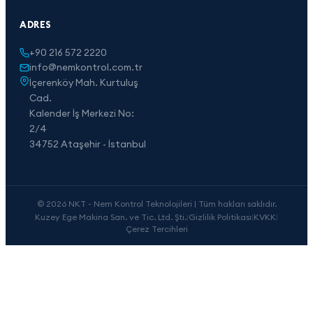
ADRES
+90 216 572 2220
info@nemkontrol.com.tr
İçerenköy Mah. Kurtuluş
Cad.
Kalender İş Merkezi No:
2/4
34752 Ataşehir - İstanbul
© 2026 NKT - Nem Kontrol Teknolojileri | Tüm hakları saklıdır.
Kuzey Ege Makina San. ve Tic. Ltd. Şti.
|
Gizlilik Politikası
|
KVKK
|
Çerez Tercihleri