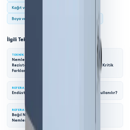
Kağıt ve Selüloz Üretiminde Nemlendirme
Boya ve Kaplama Uygulamalarında Nemlendirme
İlgili Teknik Makaleler
TEKNIK MAKALE
Nemlendiricilerde Su Kalitesi: Elektrotlu ve
Rezistanslı Buharlı Nemlendiriciler Arasındaki Kritik
Farklar
REFERANS REHBER
Endüstriyel Nemlendirme Nedir? Nerelerde Kullanılır?
REFERANS REHBER
Bağıl Nem, Mutlak Nem ve Çiy Noktası
Nemlendirmede Neden Önemlidir?