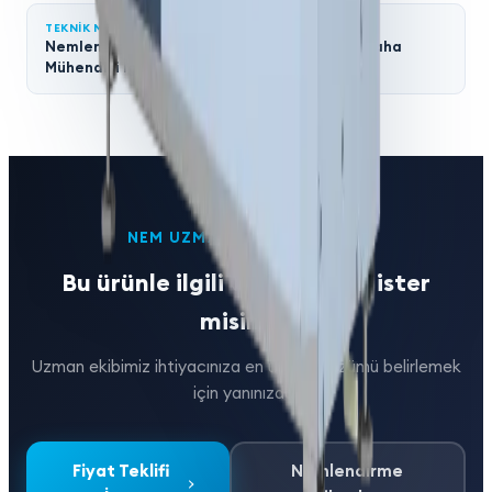
TEKNIK MAKALE
Nemlendirme Kapasitesi Nasıl Hesaplanır? Saha
Mühendisi İçin Adım Adım Rehber
NEM UZMANIMIZ SORUYOR?
Bu ürünle ilgili teklif almak ister
misiniz?
Uzman ekibimiz ihtiyacınıza en uygun çözümü belirlemek
için yanınızda.
Fiyat Teklifi
Nemlendirme