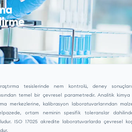
rma
dirme
aştırma tesislerinde nem kontrolü, deney sonuçlarını
 açısından temel bir çevresel parametredir. Analitik kimya
ırma merkezlerine, kalibrasyon laboratuvarlarından malz
lpazede, ortam neminin spesifik toleranslar dahilinde
udur. ISO 17025 akredite laboratuvarlarda çevresel koş
dur.