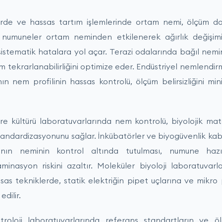
lerde ve hassas tartım işlemlerinde ortam nemi, ölçüm d
k numuneler ortam neminden etkilenerek ağırlık değişim
 sistematik hatalara yol açar. Terazi odalarında bağıl nem
ım tekrarlanabilirliğini optimize eder. Endüstriyel nemlendir
n nem profilinin hassas kontrolü, ölçüm belirsizliğini min
re kültürü laboratuvarlarında nem kontrolü, biyolojik mate
tandardizasyonunu sağlar. İnkübatörler ve biyogüvenlik kabi
ının neminin kontrol altında tutulması, numune haz
minasyon riskini azaltır. Moleküler biyoloji laboratuva
as tekniklerde, statik elektriğin pipet uçlarına ve mikro
dilir.
roloji laboratuvarlarında referans standartların ve ö