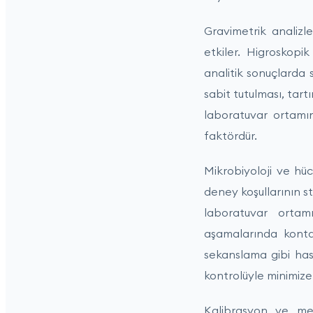
Gravimetrik analiz
etkiler. Higroskopi
analitik sonuçlarda
sabit tutulması, tart
laboratuvar ortamını
faktördür.
Mikrobiyoloji ve hüc
deney koşullarının s
laboratuvar ortam
aşamalarında konta
sekanslama gibi hass
kontrolüyle minimize e
Kalibrasyon ve met