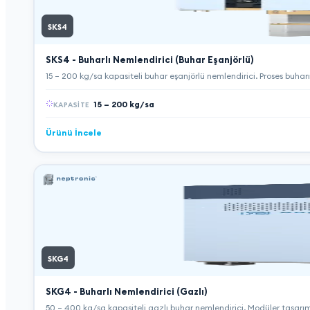
SKS4
SKS4 - Buharlı Nemlendirici (Buhar Eşanjörlü)
15 – 200 kg/sa kapasiteli buhar eşanjörlü nemlendirici. Proses buharı
15 – 200 kg/sa
KAPASITE
Ürünü İncele
SKG4
SKG4 - Buharlı Nemlendirici (Gazlı)
50 – 400 kg/sa kapasiteli gazlı buhar nemlendirici. Modüler tasarım