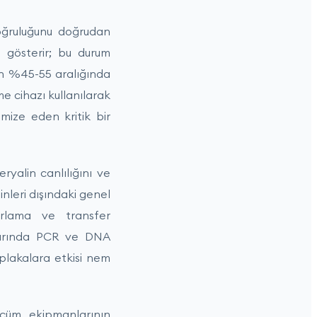
oğruluğunu doğrudan
i gösterir; bu durum
in %45-55 aralığında
me cihazı kullanılarak
imize eden kritik bir
ryalin canlılığını ve
nleri dışındaki genel
ırlama ve transfer
rlarında PCR ve DNA
 plakalara etkisi nem
lçüm ekipmanlarının