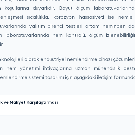
 koşullarına duyarlıdır. Boyut ölçüm laboratuvarların
nleşmesi sıcaklıkla, korozyon hassasiyeti ise nemle iliş
uvarlarında yalıtım direnci testleri ortam neminden do
 laboratuvarlarında nem kontrolü, ölçüm izlenebilirliği
r.
nolojileri olarak endüstriyel nemlendirme cihazı çözümleri
inin nem yönetimi ihtiyaçlarına uzman mühendislik deste
emlendirme sistemi tasarımı için aşağıdaki iletişim formundan
ik ve Maliyet Karşılaştırması