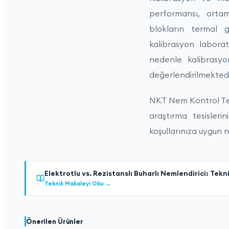
performansı, ortam
blokların termal ge
kalibrasyon laborat
nedenle kalibrasyon
değerlendirilmektedi
NKT Nem Kontrol Tek
araştırma tesisler
koşullarınıza uygun n
Elektrotlu vs. Rezistanslı Buharlı Nemlendirici: Tekn
Teknik Makaleyi Oku
→
Önerilen Ürünler