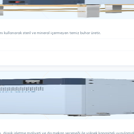
nı kullanarak steril ve mineral içermeyen temiz buhar üretir.
, düşük işletme maliyeti ve dış mekan seçeneği ile yüksek kapasiteli uygulamalar