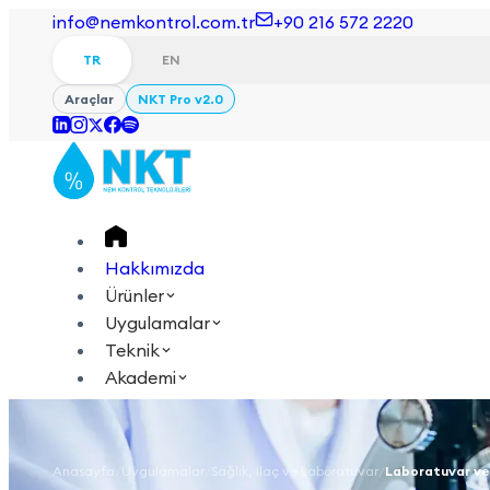
info@nemkontrol.com.tr
+90 216 572 2220
TR
EN
Araçlar
NKT Pro v2.0
Hakkımızda
Ürünler
Uygulamalar
Teknik
Akademi
Giriş Yap
İletişime Geçin
TR
EN
Anasayfa
/
Uygulamalar
/
Sağlık, İlaç ve Laboratuvar
/
Laboratuvar ve