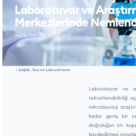
Laboratuvar ve Araştı
Merkezlerinde Nemlen
Sağlık, İlaç ve Laboratuvar
Sağlık, İlaç ve Laboratuvar
Laboratuvar ve ar
tekrarlanabilirliği
mikrobiyoloji araşt
kadar geniş bir ye
doğruluğun ön koşul
kaydedilmesi zorunlu