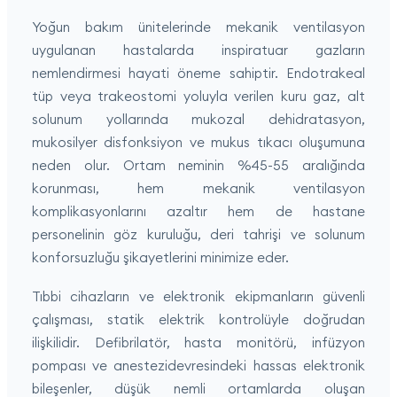
Yoğun bakım ünitelerinde mekanik ventilasyon
uygulanan hastalarda inspiratuar gazların
nemlendirmesi hayati öneme sahiptir. Endotrakeal
tüp veya trakeostomi yoluyla verilen kuru gaz, alt
solunum yollarında mukozal dehidratasyon,
mukosilyer disfonksiyon ve mukus tıkacı oluşumuna
neden olur. Ortam neminin %45-55 aralığında
korunması, hem mekanik ventilasyon
komplikasyonlarını azaltır hem de hastane
personelinin göz kuruluğu, deri tahrişi ve solunum
konforsuzluğu şikayetlerini minimize eder.
Tıbbi cihazların ve elektronik ekipmanların güvenli
çalışması, statik elektrik kontrolüyle doğrudan
ilişkilidir. Defibrilatör, hasta monitörü, infüzyon
pompası ve anestezidevresindeki hassas elektronik
bileşenler, düşük nemli ortamlarda oluşan