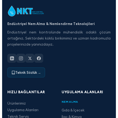
Endüstriyel Nem Alma & Nemlendirme Teknolojileri
Endüstriyel nem kontrolünde mühendislik odaklı çözüm
ortağınız. Sektördeki köklü birikimimiz ve uzman kadromuzla
projelerinizde yanınızdayız.
Teknik Sözlük
→
HIZLI BAĞLANTILAR
UYGULAMA ALANLARI
NEM ALMA
Ürünlerimiz
Uygulama Alanları
Gıda & İçecek
Teknik Servis
İlaç & Kimya