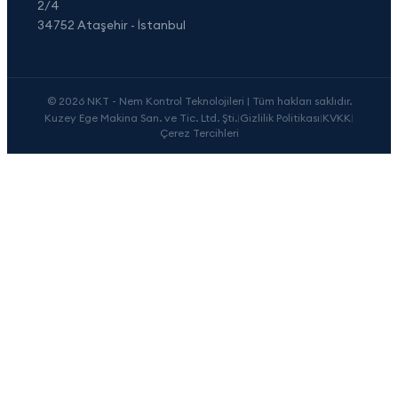
2/4
34752 Ataşehir - İstanbul
© 2026 NKT - Nem Kontrol Teknolojileri | Tüm hakları saklıdır.
Kuzey Ege Makina San. ve Tic. Ltd. Şti.
|
Gizlilik Politikası
|
KVKK
|
Çerez Tercihleri