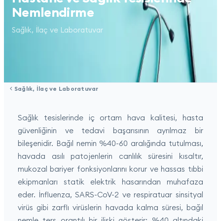
Nemlendirme
Sağlık, İlaç ve Laboratuvar
Sağlık, İlaç ve Laboratuvar
Sağlık tesislerinde iç ortam hava kalitesi, hasta
güvenliğinin ve tedavi başarısının ayrılmaz bir
bileşenidir. Bağıl nemin %40-60 aralığında tutulması,
havada asılı patojenlerin canlılık süresini kısaltır,
mukozal bariyer fonksiyonlarını korur ve hassas tıbbi
ekipmanları statik elektrik hasarından muhafaza
eder. İnfluenza, SARS-CoV-2 ve respiratuar sinsityal
virüs gibi zarflı virüslerin havada kalma süresi, bağıl
nemle ters orantılı bir ilişki gösterir; %40 altındaki