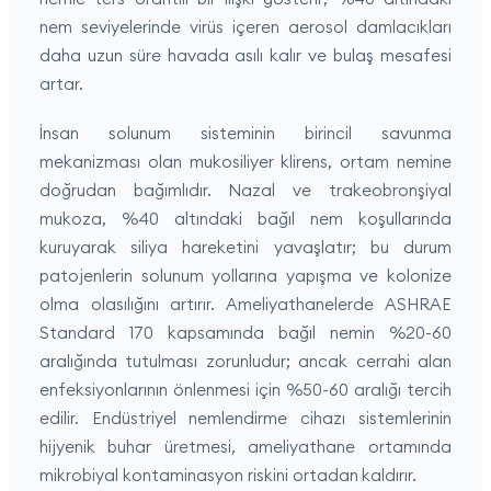
nem seviyelerinde virüs içeren aerosol damlacıkları
daha uzun süre havada asılı kalır ve bulaş mesafesi
artar.
İnsan solunum sisteminin birincil savunma
mekanizması olan mukosiliyer klirens, ortam nemine
doğrudan bağımlıdır. Nazal ve trakeobronşiyal
mukoza, %40 altındaki bağıl nem koşullarında
kuruyarak siliya hareketini yavaşlatır; bu durum
patojenlerin solunum yollarına yapışma ve kolonize
olma olasılığını artırır. Ameliyathanelerde ASHRAE
Standard 170 kapsamında bağıl nemin %20-60
aralığında tutulması zorunludur; ancak cerrahi alan
enfeksiyonlarının önlenmesi için %50-60 aralığı tercih
edilir. Endüstriyel nemlendirme cihazı sistemlerinin
hijyenik buhar üretmesi, ameliyathane ortamında
mikrobiyal kontaminasyon riskini ortadan kaldırır.