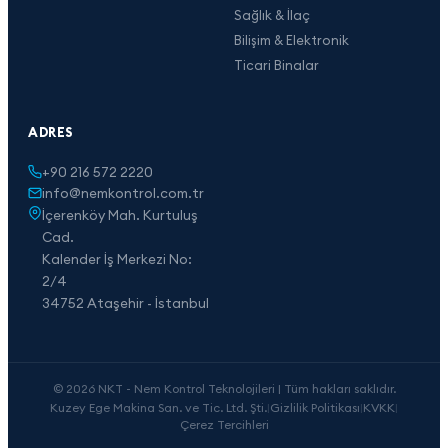
Sağlık & İlaç
Bilişim & Elektronik
Ticari Binalar
ADRES
+90 216 572 2220
info@nemkontrol.com.tr
İçerenköy Mah. Kurtuluş
Cad.
Kalender İş Merkezi No:
2/4
34752 Ataşehir - İstanbul
© 2026 NKT - Nem Kontrol Teknolojileri | Tüm hakları saklıdır.
Kuzey Ege Makina San. ve Tic. Ltd. Şti.
|
Gizlilik Politikası
|
KVKK
|
Çerez Tercihleri