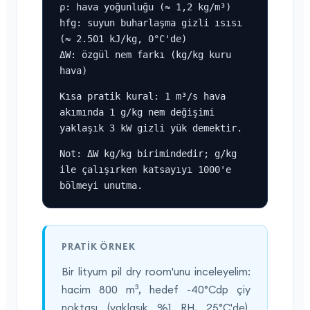
ρ: hava yoğunluğu (≈ 1,2 kg/m³)

hfg: suyun buharlaşma gizli ısısı 
(≈ 2.501 kJ/kg, 0°C'de)

ΔW: özgül nem farkı (kg/kg kuru 
hava)
Kısa pratik kural: 1 m³/s hava 
akımında 1 g/kg nem değişimi 
yaklaşık 3 kW gizli yük demektir.
Not: ΔW kg/kg birimindedir; g/kg 
ile çalışırken katsayıyı 1000'e 
bölmeyi unutma.
PRATIK ÖRNEK
Bir lityum pil dry room'unu inceleyelim:
hacim 800 m³, hedef -40°Cdp çiy
noktası (yaklaşık %1 RH, 25°C'de).