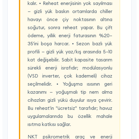
kalır. • Reheat enerjisinin yok sayılması
— gizli yük baskın ortamlarda chiller
havayı önce çiy noktasının altına
soğutur, sonra reheat yapar. Bu çift
ödeme, yıllık enerji faturasının %20–
35'ini boşa harcar. • Sezon bazlı yük
profili — gizli yük yaz/kış arasında 5–10
kat değişebilir. Sabit kapasite tasarım
sürekli enerji israfıdır; modülasyonlu
(VSD inverter, çok kademeli) cihaz
seçilmelidir. • Yoğuşma ısısının geri
kazanımı — yoğuşmalı tip nem alma
cihazları gizli yükü duyulur ısıya çevirir.
Bu reheat'in "ücretsiz" tarafıdır; havuz
uygulamalarında bu özellik mahale
ısıtma katkısı sağlar.
NKT psikrometrik araç ve enerji