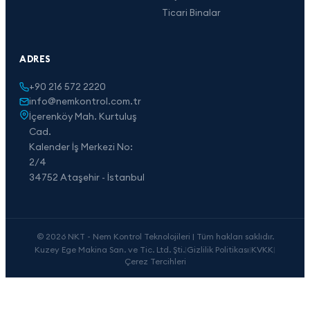
Ticari Binalar
ADRES
+90 216 572 2220
info@nemkontrol.com.tr
İçerenköy Mah. Kurtuluş
Cad.
Kalender İş Merkezi No:
2/4
34752 Ataşehir - İstanbul
© 2026 NKT - Nem Kontrol Teknolojileri | Tüm hakları saklıdır.
Kuzey Ege Makina San. ve Tic. Ltd. Şti.
|
Gizlilik Politikası
|
KVKK
|
Çerez Tercihleri