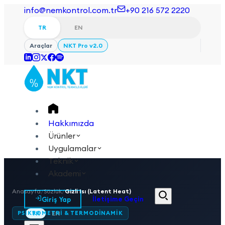
info@nemkontrol.com.tr
+90 216 572 2220
TR
EN
Araçlar
NKT Pro v2.0
Hakkımızda
Ürünler
Uygulamalar
Teknik
Akademi
Anasayfa
/
Sözlük
/
Gizli Isı (Latent Heat)
Giriş Yap
İletişime Geçin
PSIKROMETRI & TERMODINAMIK
TR
EN