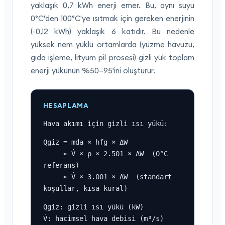
yaklaşık 0,7 kWh enerji emer. Bu, aynı suyu
0°C'den 100°C'ye ısıtmak için gereken enerjinin
(~0,12 kWh) yaklaşık 6 katıdır. Bu nedenle
yüksek nem yüklü ortamlarda (yüzme havuzu,
gıda işleme, lityum pil prosesi) gizli yük toplam
enerji yükünün %50–95'ini oluşturur.
HESAPLAMA
Hava akımı için gizli ısı yükü:
Qgiz = mda × hfg × ΔW

     ≈ V̇ × ρ × 2.501 × ΔW  (0°C 
referans)

     ≈ V̇ × 3.001 × ΔW  (standart 
koşullar, kısa kural)
Qgiz: gizli ısı yükü (kW)

V̇: hacimsel hava debisi (m³/s)
