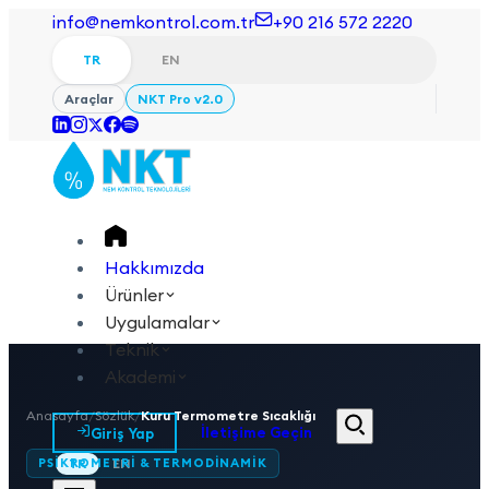
info@nemkontrol.com.tr
+90 216 572 2220
TR
EN
Araçlar
NKT Pro v2.0
Hakkımızda
Ürünler
Uygulamalar
Teknik
Akademi
Anasayfa
/
Sözlük
/
Kuru Termometre Sıcaklığı
Giriş Yap
İletişime Geçin
PSIKROMETRI & TERMODINAMIK
TR
EN