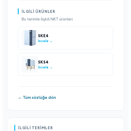
İLGILI ÜRÜNLER
Bu terimle ilişkili NKT ürünleri
SKE4
İncele →
SKS4
İncele →
← Tüm sözlüğe dön
İLGILI TERIMLER