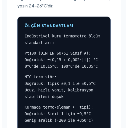
yazın 24–26°C'dir.
ÖLÇÜM STANDARTLARI
Endüstriyel kuru termometre ölçüm 
standartları:
Pt100 (DIN EN 60751 Sınıf A):

Doğruluk: ±(0,15 + 0,002·|t|) °C

0°C'de ±0,15°C, 100°C'de ±0,35°C
NTC termistör:

Doğruluk: tipik ±0,1 ile ±0,5°C

Ucuz, hızlı yanıt, kalibrasyon 
stabilitesi düşük
Kurmaca termo-eleman (T tipi):

Doğruluk: Sınıf 1 için ±0,5°C

Geniş aralık (-200 ile +350°C)