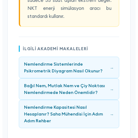
sadece 35 saat aşılan ekstrem değer.
NKT enerji simülasyon aracı bu
standardı kullanır.
İLGILI AKADEMI MAKALELERI
Nemlendirme Sistemlerinde
→
Psikrometrik Diyagram Nasıl Okunur?
Bağıl Nem, Mutlak Nem ve Çiy Noktası
→
Nemlendirmede Neden Önemlidir?
Nemlendirme Kapasitesi Nasıl
Hesaplanır? Saha Mühendisi İçin Adım
→
Adım Rehber