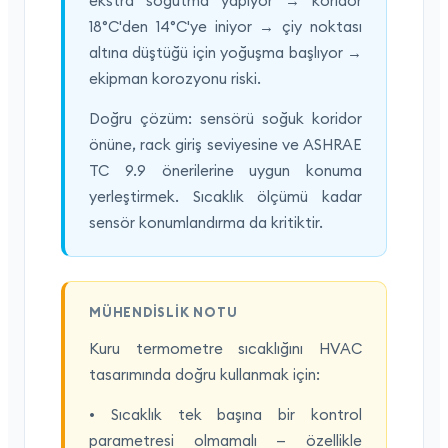
ekstra soğutma yapıyor → koridor
18°C'den 14°C'ye iniyor → çiy noktası
altına düştüğü için yoğuşma başlıyor →
ekipman korozyonu riski.
Doğru çözüm: sensörü soğuk koridor
önüne, rack giriş seviyesine ve ASHRAE
TC 9.9 önerilerine uygun konuma
yerleştirmek. Sıcaklık ölçümü kadar
sensör konumlandırma da kritiktir.
MÜHENDISLIK NOTU
Kuru termometre sıcaklığını HVAC
tasarımında doğru kullanmak için:
• Sıcaklık tek başına bir kontrol
parametresi olmamalı — özellikle