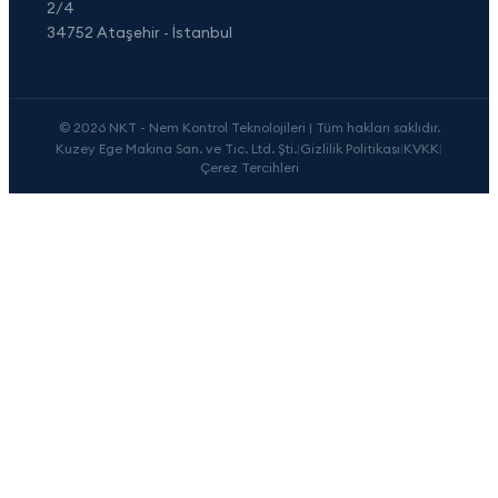
2/4
34752 Ataşehir - İstanbul
© 2026 NKT - Nem Kontrol Teknolojileri | Tüm hakları saklıdır.
Kuzey Ege Makina San. ve Tic. Ltd. Şti.
|
Gizlilik Politikası
|
KVKK
|
Çerez Tercihleri