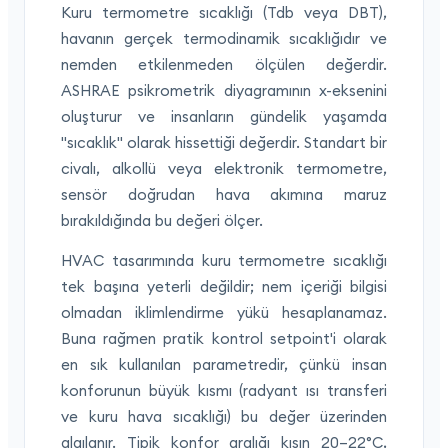
Kuru termometre sıcaklığı (Tdb veya DBT),
havanın gerçek termodinamik sıcaklığıdır ve
nemden etkilenmeden ölçülen değerdir.
ASHRAE psikrometrik diyagramının x-eksenini
oluşturur ve insanların gündelik yaşamda
"sıcaklık" olarak hissettiği değerdir. Standart bir
civalı, alkollü veya elektronik termometre,
sensör doğrudan hava akımına maruz
bırakıldığında bu değeri ölçer.
HVAC tasarımında kuru termometre sıcaklığı
tek başına yeterli değildir; nem içeriği bilgisi
olmadan iklimlendirme yükü hesaplanamaz.
Buna rağmen pratik kontrol setpoint'i olarak
en sık kullanılan parametredir, çünkü insan
konforunun büyük kısmı (radyant ısı transferi
ve kuru hava sıcaklığı) bu değer üzerinden
algılanır. Tipik konfor aralığı kışın 20–22°C,