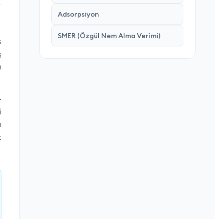
Adsorpsiyon
SMER (Özgül Nem Alma Verimi)
s
ş
ı
+
i
ı
t