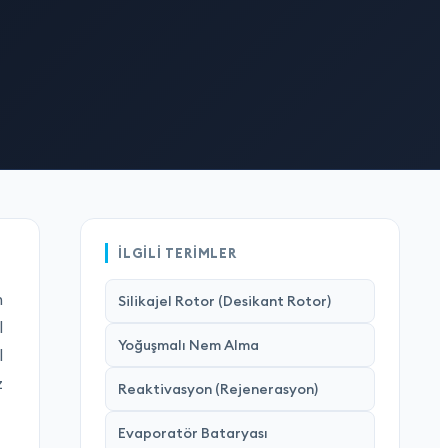
İLGILI TERIMLER
m
Silikajel Rotor (Desikant Rotor)
l
Yoğuşmalı Nem Alma
l
z
Reaktivasyon (Rejenerasyon)
Evaporatör Bataryası