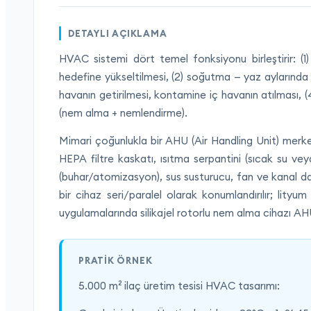
DETAYLI AÇIKLAMA
HVAC sistemi dört temel fonksiyonu birleştirir: (1
hedefine yükseltilmesi, (2) soğutma — yaz aylarında v
havanın getirilmesi, kontamine iç havanın atılması, 
(nem alma + nemlendirme).
Mimari çoğunlukla bir AHU (Air Handling Unit) merkez
HEPA filtre kaskatı, ısıtma serpantini (sıcak su ve
(buhar/atomizasyon), sus susturucu, fan ve kanal da
bir cihaz seri/paralel olarak konumlandırılır; lit
uygulamalarında silikajel rotorlu nem alma cihazı AHU
PRATIK ÖRNEK
5.000 m² ilaç üretim tesisi HVAC tasarımı: