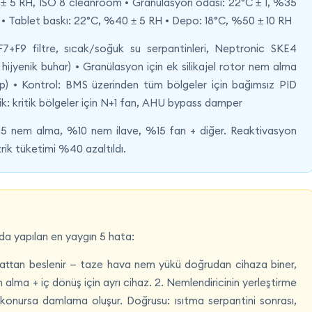
5 ± 5 RH, ISO 8 cleanroom • Granülasyon odası: 22°C ± 1, %35
 • Tablet baskı: 22°C, %40 ± 5 RH • Depo: 18°C, %50 ± 10 RH
F9 filtre, sıcak/soğuk su serpantinleri, Neptronic SKE4
 hijyenik buhar) • Granülasyon için ek silikajel rotor nem alma
p) • Kontrol: BMS üzerinden tüm bölgeler için bağımsız PID
ik: kritik bölgeler için N+1 fan, AHU bypass damper
5 nem alma, %10 nem ilave, %15 fan + diğer. Reaktivasyon
ktrik tüketimi %40 azaltıldı.
 yapılan en yaygın 5 hata:
attan beslenir — taze hava nem yükü doğrudan cihaza biner,
 alma + iç dönüş için ayrı cihaz. 2. Nemlendiricinin yerleştirme
konursa damlama oluşur. Doğrusu: ısıtma serpantini sonrası,