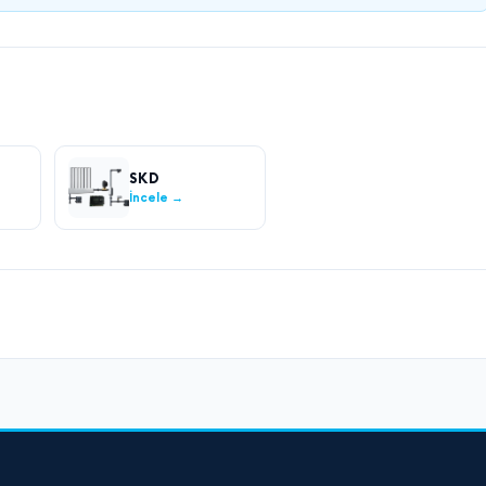
SKD
İncele →