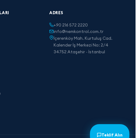
LARI
ADRES
+90 216 572 2220
info@nemkontrol.com.tr
İçerenköy Mah. Kurtuluş Cad.
Kalender İş Merkezi No: 2/4
34752 Ataşehir - İstanbul
m
Teklif Alın