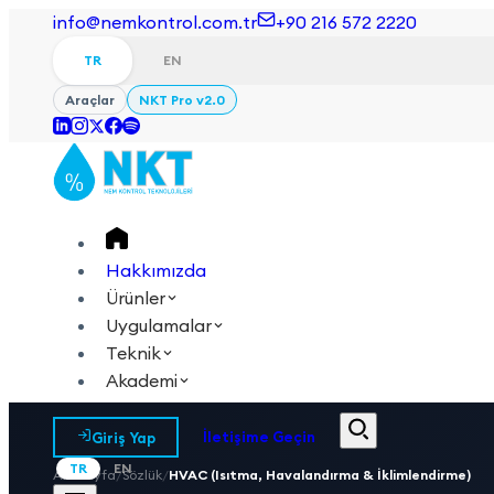
info@nemkontrol.com.tr
+90 216 572 2220
TR
EN
Araçlar
NKT Pro v2.0
Hakkımızda
Ürünler
Uygulamalar
Teknik
Akademi
Giriş Yap
İletişime Geçin
TR
EN
Anasayfa
/
Sözlük
/
HVAC (Isıtma, Havalandırma & İklimlendirme)