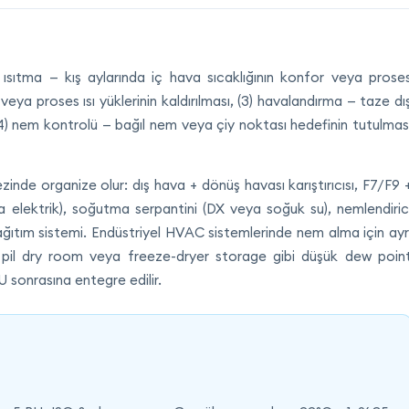
) ısıtma — kış aylarında iç hava sıcaklığının konfor veya prose
eya proses ısı yüklerinin kaldırılması, (3) havalandırma — taze dı
(4) nem kontrolü — bağıl nem veya çiy noktası hedefinin tutulmas
inde organize olur: dış hava + dönüş havası karıştırıcısı, F7/F9 
ya elektrik), soğutma serpantini (DX veya soğuk su), nemlendiric
ğıtım sistemi. Endüstriyel HVAC sistemlerinde nem alma için ayr
yum pil dry room veya freeze-dryer storage gibi düşük dew poin
 sonrasına entegre edilir.