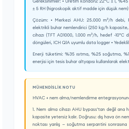
Gereksinimler: • Üretim koridoru: 22°C ± 1, %4
± 5 RH (higroskopik aktif madde için düşük nem)
Çözüm: • Merkezi AHU: 25.000 m³/h debi, F7+
elektrikli buhar nemlendirici (250 kg/h kapasite,
cihazı (TFT AD1000, 1.000 m³/h, hedef -10°C d
döngüleri, ICH Q1A uyumlu data logger • Yedeklil
Enerji tüketimi: %35 ısıtma, %25 soğutma, %1
enerjisi için tesis buhar altyapısı kullanılarak ele
MÜHENDISLIK NOTU
HVAC + nem alma/nemlendirme entegrasyonunda
1. Nem alma cihazı AHU bypass'tan değil ana h
kapasite yetersiz kalır. Doğrusu: dış hava ön nem
noktası yanlış — soğutma serpantini sonrasına 