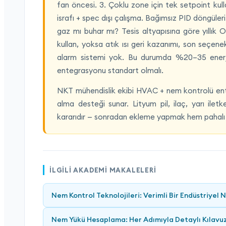
fan öncesi. 3. Çoklu zone için tek setpoint kull
israfı + spec dışı çalışma. Bağımsız PID döngüleri
gaz mı buhar mı? Tesis altyapısına göre yıllık
kullan, yoksa atık ısı geri kazanımı, son seçe
alarm sistemi yok. Bu durumda %20–35 enerji
entegrasyonu standart olmalı.
NKT mühendislik ekibi HVAC + nem kontrolü en
alma desteği sunar. Lityum pil, ilaç, yarı ilet
kararıdır — sonradan ekleme yapmak hem pahalı 
İLGILI AKADEMI MAKALELERI
Nem Kontrol Teknolojileri: Verimli Bir Endüstriyel 
Nem Yükü Hesaplama: Her Adımıyla Detaylı Kılavu