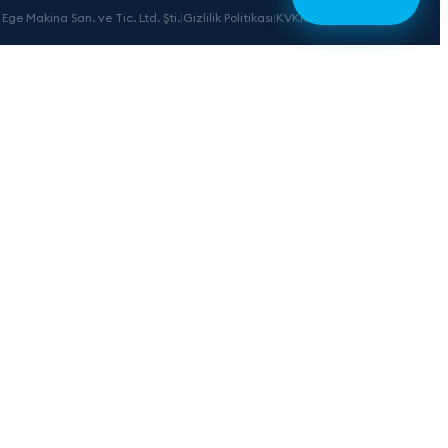
Ege Makina San. ve Tic. Ltd. Şti.
|
Gizlilik Politikası
|
KVKK
|
Çerez Tercihleri