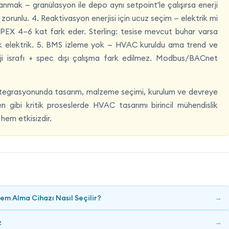
anmak — granülasyon ile depo aynı setpoint'le çalışırsa enerji
 zorunlu. 4. Reaktivasyon enerjisi için ucuz seçim — elektrik mi
 OPEX 4–6 kat fark eder. Sterling: tesise mevcut buhar varsa
nek elektrik. 5. BMS izleme yok — HVAC kuruldu ama trend ve
 israfı + spec dışı çalışma fark edilmez. Modbus/BACnet
tegrasyonunda tasarım, malzeme seçimi, kurulum ve devreye
ken gibi kritik proseslerde HVAC tasarımı birincil mühendislik
hem etkisizdir.
Nem Alma Cihazı Nasıl Seçilir?
→
z
→