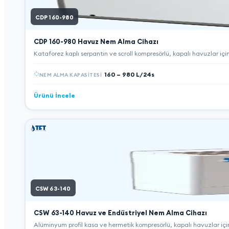
CDP 160-980
CDP 160-980
Havuz Nem Alma Cihazı
Kataforez kaplı serpantin ve scroll kompresörlü, kapalı havuzlar içi
160 – 980 L/24s
NEM ALMA KAPASITESI
Ürünü İncele
CSW 63-140
CSW 63-140
Havuz ve Endüstriyel Nem Alma Cihazı
Alüminyum profil kasa ve hermetik kompresörlü, kapalı havuzlar iç