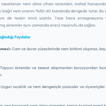
n tasarlanan nem alma cihazı sistemleri, mahal havasında
ak bağıl nem oranını %50–60 bandında dengede tutar. Bu 
em de tesisin ömrü uzatılır. Taze hava entegrasyonu 
lmış sistemler aynı zamanda enerji tasarrufu da sağlar.
ğladığı Faydalar
nmesi:
Cam ve duvar yüzeylerinde nem birikimi oluşmaz, kaym
Taşıyıcı sistemler ve tesisat ekipmanları korozyondan koru
r.
Uygun sıcaklık ve nem dengesiyle yüzücüler ve ziyaretçiler 
Isı geri kazanımlı nem alma sistemleri, tesisin toplam enerji 