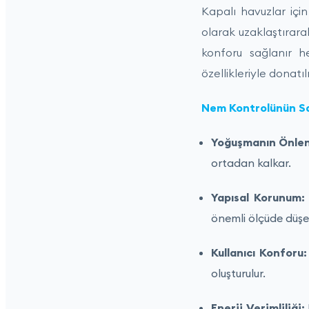
Kapalı havuzlar içi
olarak uzaklaştırar
konforu sağlanır h
özellikleriyle donatı
Nem Kontrolünün Sa
Yoğuşmanın Önle
ortadan kalkar.
Yapısal Korunum:
önemli ölçüde düşe
Kullanıcı Konforu:
oluşturulur.
Enerji Verimliliği: