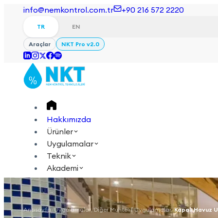
info@nemkontrol.com.tr
+90 216 572 2220
TR
EN
Araçlar
NKT Pro v2.0
Hakkımızda
Ürünler
Uygulamalar
Teknik
Akademi
Giriş Yap
İletişime Geçin
TR
EN
Anasayfa
/
Uygulamalar
/
Diğer Muhtelif Uygulamalar
/
Kapalı Havuz 