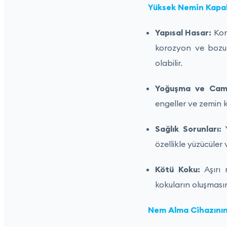
Yüksek Nemin Kapalı
Yapısal Hasar:
Kon
korozyon ve bozul
olabilir.
Yoğuşma ve Cam K
engeller ve zemin k
Sağlık Sorunları:
Y
özellikle yüzücüler 
Kötü Koku:
Aşırı 
kokuların oluşması
Nem Alma Cihazının