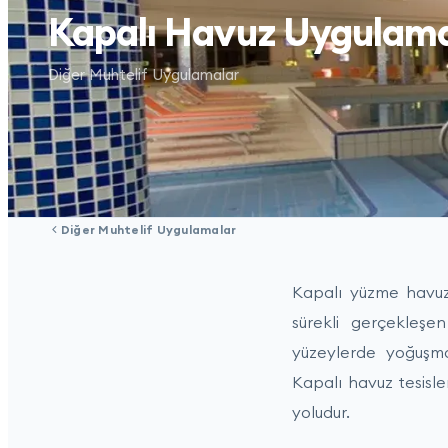
Kapalı Havuz Uygulama
Diğer Muhtelif Uygulamalar
Diğer Muhtelif Uygulamalar
Kapalı yüzme havuzl
sürekli gerçekleşe
yüzeylerde yoğuşma
Kapalı havuz tesisl
yoludur.