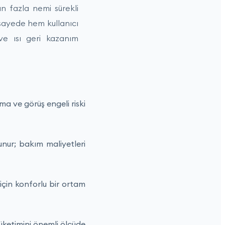
n fazla nemi sürekli
sayede hem kullanıcı
ve ısı geri kazanım
a ve görüş engeli riski
nur; bakım maliyetleri
için konforlu bir ortam
tüketimini önemli ölçüde