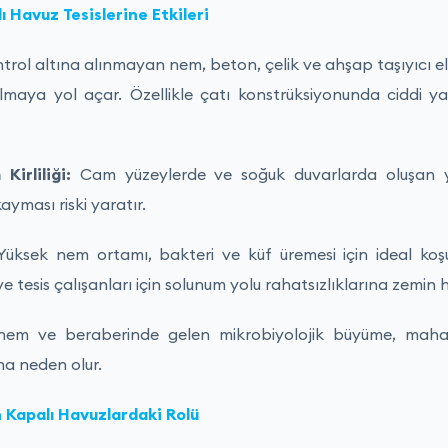
 Havuz Tesislerine Etkileri
trol altına alınmayan nem, beton, çelik ve ahşap taşıyıcı 
maya yol açar. Özellikle çatı konstrüksiyonunda ciddi y
irliliği:
Cam yüzeylerde ve soğuk duvarlarda oluşan y
ayması riski yaratır.
üksek nem ortamı, bakteri ve küf üremesi için ideal koşu
ve tesis çalışanları için solunum yolu rahatsızlıklarına zemin h
nem ve beraberinde gelen mikrobiyolojik büyüme, maha
na neden olur.
 Kapalı Havuzlardaki Rolü