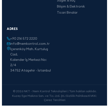
Sağlık & İlaç
Bilişim & Elektronik
Ticari Binalar
ADRES
+90 216 572 2220
info@nemkontrol.com.tr
İçerenköy Mah. Kurtuluş
Cad.
Kalender İş Merkezi No:
2/4
34752 Ataşehir - İstanbul
© 2026 NKT - Nem Kontrol Teknolojileri | Tüm hakları saklıdır.
Kuzey Ege Makina San. ve Tic. Ltd. Şti.
|
Gizlilik Politikası
|
KVKK
|
Çerez Tercihleri