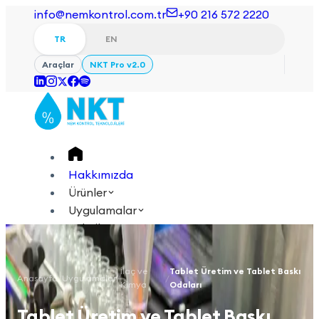
info@nemkontrol.com.tr
+90 216 572 2220
TR
EN
Araçlar
NKT Pro v2.0
Hakkımızda
Ürünler
Uygulamalar
Teknik
Akademi
İlaç ve
Tablet Üretim ve Tablet Baskı
Anasayfa
/
Uygulamalar
/
/
Giriş Yap
İletişime Geçin
Kimya
Odaları
TR
EN
Tablet Üretim ve Tablet Baskı