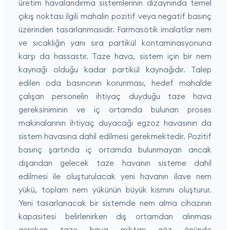
üretim havalandırma sistemlerinin dizaynında temel
çıkış noktası ilgili mahalin pozitif veya negatif basınç
üzerinden tasarlanmasıdır. Farmasötik imalatlar nem
ve sıcaklığın yanı sıra partikül kontaminasyonuna
karşı da hassastır. Taze hava, sistem için bir nem
kaynağı olduğu kadar partikül kaynağıdır. Talep
edilen oda basıncının korunması, hedef mahalde
çalışan personelin ihtiyaç duyduğu taze hava
gereksiniminin ve iç ortamda bulunan proses
makinalarının ihtiyaç duyacağı egzoz havasının da
sistem havasına dahil edilmesi gerekmektedir. Pozitif
basınç şartında iç ortamda bulunmayan ancak
dışarıdan gelecek taze havanın sisteme dahil
edilmesi ile oluşturulacak yeni havanın ilave nem
yükü, toplam nem yükünün büyük kısmını oluşturur.
Yeni tasarlanacak bir sistemde nem alma cihazının
kapasitesi belirlenirken dış ortamdan alınması
gereken taze hava miktarı göz önünde