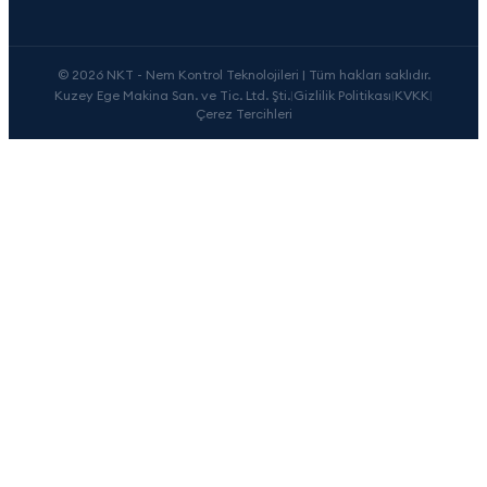
© 2026 NKT - Nem Kontrol Teknolojileri | Tüm hakları saklıdır.
Kuzey Ege Makina San. ve Tic. Ltd. Şti.
|
Gizlilik Politikası
|
KVKK
|
Çerez Tercihleri