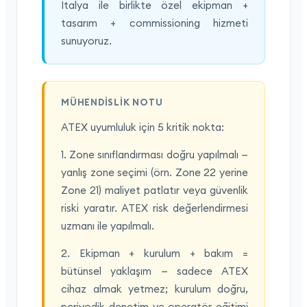
İtalya ile birlikte özel ekipman +
tasarım + commissioning hizmeti
sunuyoruz.
MÜHENDISLIK NOTU
ATEX uyumluluk için 5 kritik nokta:
1. Zone sınıflandırması doğru yapılmalı —
yanlış zone seçimi (örn. Zone 22 yerine
Zone 21) maliyet patlatır veya güvenlik
riski yaratır. ATEX risk değerlendirmesi
uzmanı ile yapılmalı.
2. Ekipman + kurulum + bakım =
bütünsel yaklaşım — sadece ATEX
cihaz almak yetmez; kurulum doğru,
periyodik denetim ve operatör eğitimi