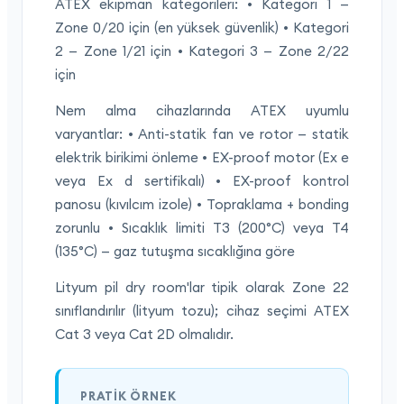
ATEX ekipman kategorileri: • Kategori 1 —
Zone 0/20 için (en yüksek güvenlik) • Kategori
2 — Zone 1/21 için • Kategori 3 — Zone 2/22
için
Nem alma cihazlarında ATEX uyumlu
varyantlar: • Anti-statik fan ve rotor — statik
elektrik birikimi önleme • EX-proof motor (Ex e
veya Ex d sertifikalı) • EX-proof kontrol
panosu (kıvılcım izole) • Topraklama + bonding
zorunlu • Sıcaklık limiti T3 (200°C) veya T4
(135°C) — gaz tutuşma sıcaklığına göre
Lityum pil dry room'lar tipik olarak Zone 22
sınıflandırılır (lityum tozu); cihaz seçimi ATEX
Cat 3 veya Cat 2D olmalıdır.
PRATIK ÖRNEK