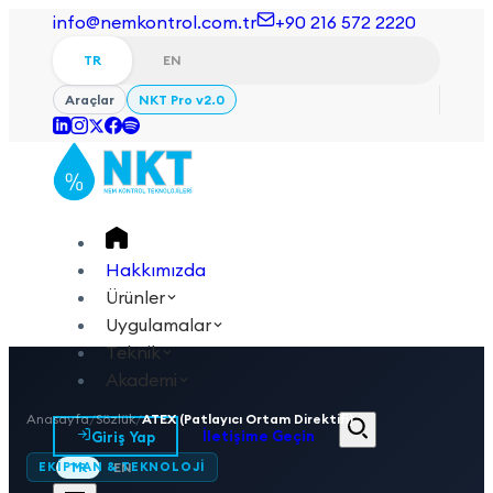
info@nemkontrol.com.tr
+90 216 572 2220
TR
EN
Araçlar
NKT Pro v2.0
Hakkımızda
Ürünler
Uygulamalar
Teknik
Akademi
Anasayfa
/
Sözlük
/
ATEX (Patlayıcı Ortam Direktifi)
Giriş Yap
İletişime Geçin
EKIPMAN & TEKNOLOJI
TR
EN