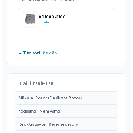
Bu terimle ilişkili NKT ürünleri
AD1000-3100
İncele →
← Tüm sözlüğe dön
İLGILI TERIMLER
Silikajel Rotor (Desikant Rotor)
Yoğuşmalı Nem Alma
Reaktivasyon (Rejenerasyon)