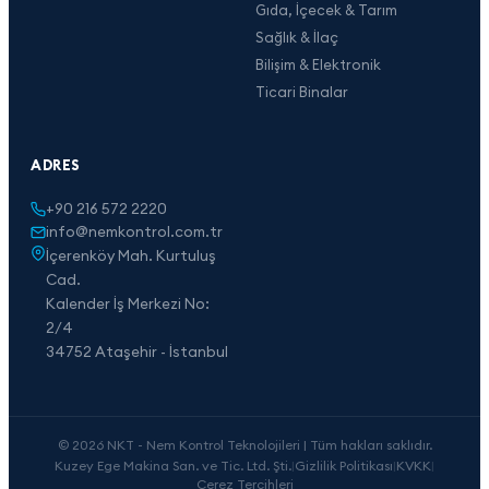
Gıda, İçecek & Tarım
Sağlık & İlaç
Bilişim & Elektronik
Ticari Binalar
ADRES
+90 216 572 2220
info@nemkontrol.com.tr
İçerenköy Mah. Kurtuluş
Cad.
Kalender İş Merkezi No:
2/4
34752 Ataşehir - İstanbul
© 2026 NKT - Nem Kontrol Teknolojileri | Tüm hakları saklıdır.
Kuzey Ege Makina San. ve Tic. Ltd. Şti.
|
Gizlilik Politikası
|
KVKK
|
Çerez Tercihleri