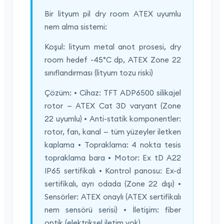
Bir lityum pil dry room ATEX uyumlu
nem alma sistemi:
Koşul: lityum metal anot prosesi, dry
room hedef -45°C dp, ATEX Zone 22
sınıflandırması (lityum tozu riski)
Çözüm: • Cihaz: TFT ADP6500 silikajel
rotor — ATEX Cat 3D varyant (Zone
22 uyumlu) • Anti-statik komponentler:
rotor, fan, kanal — tüm yüzeyler iletken
kaplama • Topraklama: 4 nokta tesis
topraklama bara • Motor: Ex tD A22
IP65 sertifikalı • Kontrol panosu: Ex-d
sertifikalı, ayrı odada (Zone 22 dışı) •
Sensörler: ATEX onaylı (ATEX sertifikalı
nem sensörü serisi) • İletişim: fiber
optik (elektriksel iletim yok)