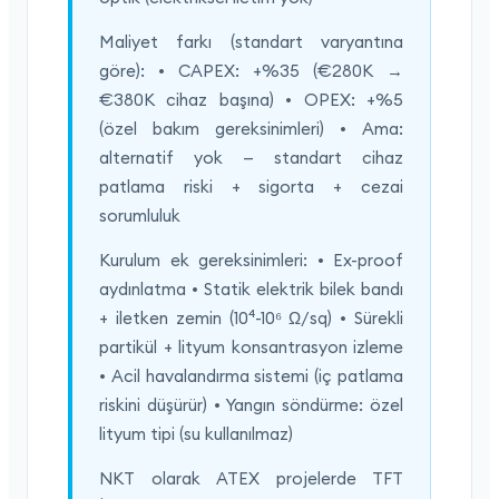
Maliyet farkı (standart varyantına
göre): • CAPEX: +%35 (€280K →
€380K cihaz başına) • OPEX: +%5
(özel bakım gereksinimleri) • Ama:
alternatif yok — standart cihaz
patlama riski + sigorta + cezai
sorumluluk
Kurulum ek gereksinimleri: • Ex-proof
aydınlatma • Statik elektrik bilek bandı
+ iletken zemin (10⁴-10⁶ Ω/sq) • Sürekli
partikül + lityum konsantrasyon izleme
• Acil havalandırma sistemi (iç patlama
riskini düşürür) • Yangın söndürme: özel
lityum tipi (su kullanılmaz)
NKT olarak ATEX projelerde TFT