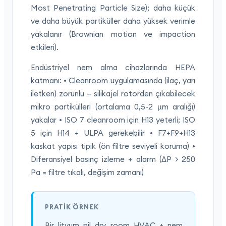
Most Penetrating Particle Size); daha küçük
ve daha büyük partiküller daha yüksek verimle
yakalanır (Brownian motion ve impaction
etkileri).
Endüstriyel nem alma cihazlarında HEPA
katmanı: • Cleanroom uygulamasında (ilaç, yarı
iletken) zorunlu — silikajel rotorden çıkabilecek
mikro partikülleri (ortalama 0,5-2 µm aralığı)
yakalar • ISO 7 cleanroom için H13 yeterli; ISO
5 için H14 + ULPA gerekebilir • F7+F9+H13
kaskat yapısı tipik (ön filtre seviyeli koruma) •
Diferansiyel basınç izleme + alarm (ΔP > 250
Pa = filtre tıkalı, değişim zamanı)
PRATIK ÖRNEK
Bir lityum pil dry room HVAC + nem