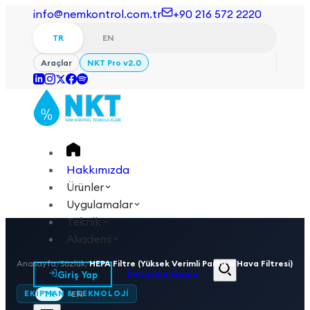
info@nemkontrol.com.tr
+90 216 572 2220
TR
EN
Araçlar
NKT Pro v2.0
Hakkımızda
Ürünler
Uygulamalar
Teknik
Akademi
Anasayfa
/
Sözlük
/
HEPA Filtre (Yüksek Verimli Partikül Hava Filtresi)
Giriş Yap
İletişime Geçin
EKIPMAN & TEKNOLOJI
TR
EN