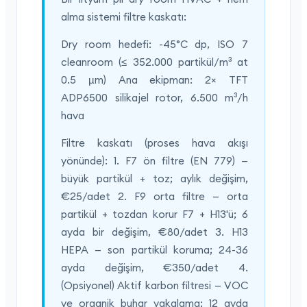
alma sistemi filtre kaskatı:
Dry room hedefi: -45°C dp, ISO 7
cleanroom (≤ 352.000 partikül/m³ at
0.5 µm) Ana ekipman: 2× TFT
ADP6500 silikajel rotor, 6.500 m³/h
hava
Filtre kaskatı (proses hava akışı
yönünde): 1. F7 ön filtre (EN 779) —
büyük partikül + toz; aylık değişim,
€25/adet 2. F9 orta filtre — orta
partikül + tozdan korur F7 + H13'ü; 6
ayda bir değişim, €80/adet 3. H13
HEPA — son partikül koruma; 24-36
ayda değişim, €350/adet 4.
(Opsiyonel) Aktif karbon filtresi — VOC
ve organik buhar yakalama; 12 ayda