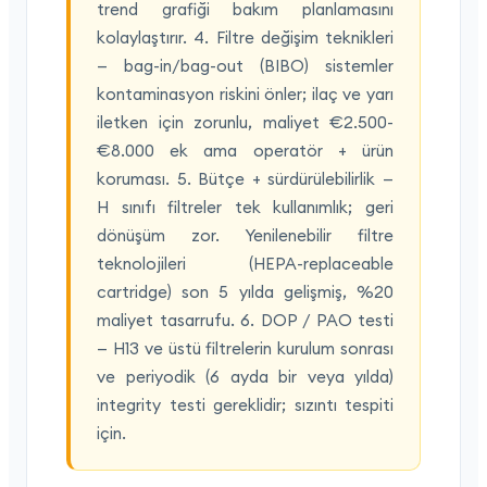
trend grafiği bakım planlamasını
kolaylaştırır. 4. Filtre değişim teknikleri
— bag-in/bag-out (BIBO) sistemler
kontaminasyon riskini önler; ilaç ve yarı
iletken için zorunlu, maliyet €2.500-
€8.000 ek ama operatör + ürün
koruması. 5. Bütçe + sürdürülebilirlik —
H sınıfı filtreler tek kullanımlık; geri
dönüşüm zor. Yenilenebilir filtre
teknolojileri (HEPA-replaceable
cartridge) son 5 yılda gelişmiş, %20
maliyet tasarrufu. 6. DOP / PAO testi
— H13 ve üstü filtrelerin kurulum sonrası
ve periyodik (6 ayda bir veya yılda)
integrity testi gereklidir; sızıntı tespiti
için.