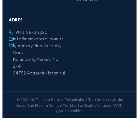
ADRES
+90 216 572 2220
info@nemkontrol.com.tr
İçerenköy Mah. Kurtuluş
Cad.
Kalender İş Merkezi No:
2/4
34752 Ataşehir - İstanbul
© 2026 NKT - Nem Kontrol Teknolojileri | Tüm hakları saklıdır.
Kuzey Ege Makina San. ve Tic. Ltd. Şti.
|
Gizlilik Politikası
|
KVKK
|
Çerez Tercihleri