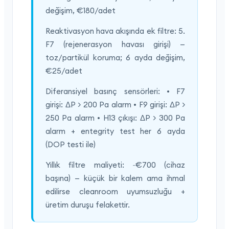
değişim, €180/adet
Reaktivasyon hava akışında ek filtre: 5.
F7 (rejenerasyon havası girişi) —
toz/partikül koruma; 6 ayda değişim,
€25/adet
Diferansiyel basınç sensörleri: • F7
girişi: ΔP > 200 Pa alarm • F9 girişi: ΔP >
250 Pa alarm • H13 çıkışı: ΔP > 300 Pa
alarm + entegrity test her 6 ayda
(DOP testi ile)
Yıllık filtre maliyeti: ~€700 (cihaz
başına) — küçük bir kalem ama ihmal
edilirse cleanroom uyumsuzluğu +
üretim duruşu felakettir.