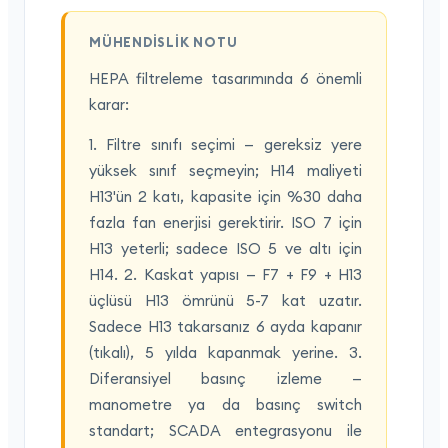
MÜHENDISLIK NOTU
HEPA filtreleme tasarımında 6 önemli
karar:
1. Filtre sınıfı seçimi — gereksiz yere
yüksek sınıf seçmeyin; H14 maliyeti
H13'ün 2 katı, kapasite için %30 daha
fazla fan enerjisi gerektirir. ISO 7 için
H13 yeterli; sadece ISO 5 ve altı için
H14. 2. Kaskat yapısı — F7 + F9 + H13
üçlüsü H13 ömrünü 5-7 kat uzatır.
Sadece H13 takarsanız 6 ayda kapanır
(tıkalı), 5 yılda kapanmak yerine. 3.
Diferansiyel basınç izleme —
manometre ya da basınç switch
standart; SCADA entegrasyonu ile