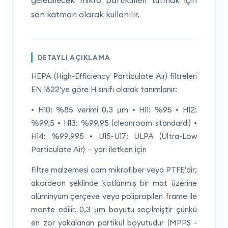
gelebilecek mikro partikülleri tutmak için
son katman olarak kullanılır.
DETAYLI AÇIKLAMA
HEPA (High-Efficiency Particulate Air) filtreleri
EN 1822'ye göre H sınıfı olarak tanımlanır:
• H10: %85 verimi 0,3 µm • H11: %95 • H12:
%99,5 • H13: %99,95 (cleanroom standardı) •
H14: %99,995 • U15-U17: ULPA (Ultra-Low
Particulate Air) — yarı iletken için
Filtre malzemesi cam mikrofiber veya PTFE'dir;
akordeon şeklinde katlanmış bir mat üzerine
alüminyum çerçeve veya polipropilen frame ile
monte edilir. 0,3 µm boyutu seçilmiştir çünkü
en zor yakalanan partikül boyutudur (MPPS -