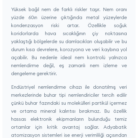
Yüksek bağıl nem de farklı riskler taşır. Nem oranı
yüzde 60ın üzerine çıktığında metal yüzeylerde
kondenzasyon riski artar. Özellikle soğuk
koridorlarda hava sıcaklığının çiy noktasına
yaklaştığı bölgelerde su damlacıkları oluşabilir ve bu
durum kısa devrelere, korozyona ve veri kaybına yol
açabilir. Bu nedenle ideal nem kontrolü yalnızca
nemlendirme değil, eş zamanlı nem izleme ve
dengeleme gerektirir.
Endüstriyel nemlendirme cihazı ile donatılmış veri
merkezlerinde buhar tipi nemlendiriciler tercih edilir
çünkü buhar fazındaki su molekülleri partikül içermez
ve ortama mineral kalıntısı bırakmaz. Bu özellik
hassas elektronik ekipmanların bulunduğu temiz
ortamlar için kritik avantaj sağlar. Adyabatik
atomizasyon sistemleri ise enerji verimliliği açısından