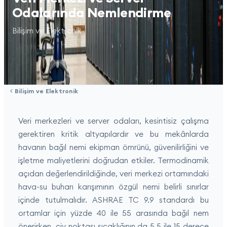
Odalarında Nemlendirme
Bilişim ve Elektronik
Bilişim ve Elektronik
Veri merkezleri ve server odaları, kesintisiz çalışma
gerektiren kritik altyapılardır ve bu mekânlarda
havanın bağıl nemi ekipman ömrünü, güvenilirliğini ve
işletme maliyetlerini doğrudan etkiler. Termodinamik
açıdan değerlendirildiğinde, veri merkezi ortamındaki
hava-su buharı karışımının özgül nemi belirli sınırlar
içinde tutulmalıdır. ASHRAE TC 9.9 standardı bu
ortamlar için yüzde 40 ile 55 arasında bağıl nem
önerirken, çiy noktası sıcaklığının da 5,5 ile 15 derece