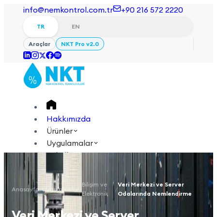
info@nemkontrol.com.tr
+90 216 572 2220
TR
EN
Araçlar
NKT Pro v2.0
Hakkımızda
Ürünler
Uygulamalar
Teknik
Akademi
Bilişim ve
Veri Merkezi ve Server
Anasayfa
/
Uygulamalar
/
/
Giriş Yap
İletişime Geçin
Elektronik
Odalarında Nemlendirme
TR
EN
Veri Merkezi ve Server