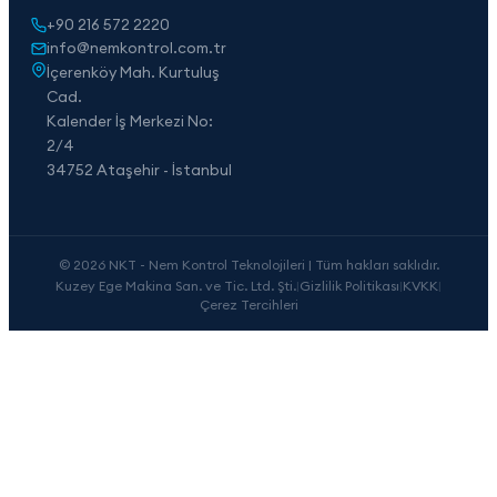
+90 216 572 2220
info@nemkontrol.com.tr
İçerenköy Mah. Kurtuluş
Cad.
Kalender İş Merkezi No:
2/4
34752 Ataşehir - İstanbul
© 2026 NKT - Nem Kontrol Teknolojileri | Tüm hakları saklıdır.
Kuzey Ege Makina San. ve Tic. Ltd. Şti.
|
Gizlilik Politikası
|
KVKK
|
Çerez Tercihleri