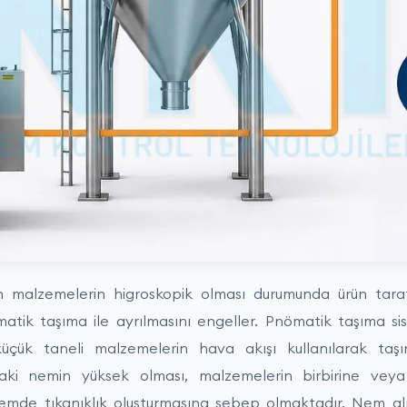
n malzemelerin higroskopik olması durumunda ürün tar
atik taşıma ile ayrılmasını engeller. Pnömatik taşıma sist
çük taneli malzemelerin hava akışı kullanılarak taşı
daki nemin yüksek olması, malzemelerin birbirine veya 
emde tıkanıklık oluşturmasına sebep olmaktadır. Nem al