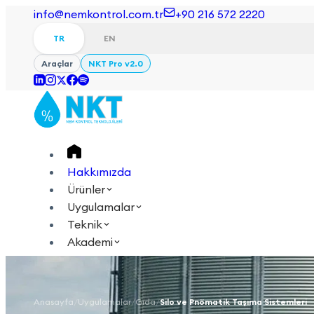
info@nemkontrol.com.tr
+90 216 572 2220
TR
EN
Araçlar
NKT Pro v2.0
Hakkımızda
Ürünler
Uygulamalar
Teknik
Akademi
Giriş Yap
İletişime Geçin
TR
EN
Anasayfa
/
Uygulamalar
/
Gıda
/
Silo ve Pnömatik Taşıma Sistemleri