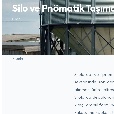
Silo ve Pnömatik Taşıma
Gıda
Gıda
Silolarda ve pnöma
sektöründe son der
alınması ürün kalite
Silolarda depolanan 
kireç, granül formund
kakao, mısır şekeri,