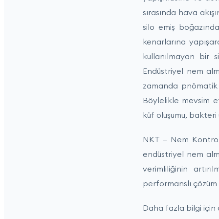
sırasında hava akışını
silo emiş boğazında
kenarlarına yapışar
kullanılmayan bir s
Endüstriyel nem alm
zamanda pnömatik ta
Böylelikle mevsim e
küf oluşumu, bakteri
NKT – Nem Kontrol T
endüstriyel nem alm
verimliliğinin artı
performanslı çözüm ö
Daha fazla bilgi için