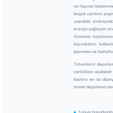
ve hayvan beslenmesi
birçok canlının peşi
yapıdaki embriyod
enerjiyi sağlayan e
Günümüz toplumunun k
kaynakların kullan
işlenmesi ve muhafaz
Tohumların depolama
canlılıkları azalabi
kaybını en az düze
temel depolama süre
Tohum hasadından 