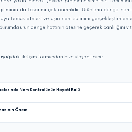
lere yakın olacak şekilde projelendirilmelidir. Tohumlar
lımının da tasarımı çok önemlidir. Ürünlerin denge nem
avaya temas etmesi ve aşırı nem salınımı gerçekleştirmeme
durumda ürün denge hattının ötesine geçerek canlılığını yi
 aşağıdaki iletişim formundan bize ulaşabilirsiniz.
polarında Nem Kontrolünün Hayati Rolü
ihazının Önemi