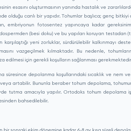
nin esasını oluşturmasının yanında hastalık ve zararlılard
nde olduğu canlı bir yapıdır. Tohumlar başlıca; genç bitkiyi
an, embriyonun fotosentez yapıncaya kadar gereksinim
ndospermden (besi doku) ve bu yapıları koruyan testadan (t
arşılaştığı yeni zorluklar, sürdürülebilir kalkınmayı deste
ılmasını vazgeçilmek kılmaktadır. Bu nedenle, tohumlar
a edilmesi için gerekli koşulların sağlanması gerekmektedir
 süresince depolanma koşullarındaki sıcaklık ve nem veri
lir veya artabilir. Bununla beraber tohum depolama, tohumu
yde tutma amacıyla yapılır. Ortodoks tohum depolama iş
sinden bahsedilebilir.
bir sonraki ekim dönemine kadar 6-8 ay kısa süreli depol