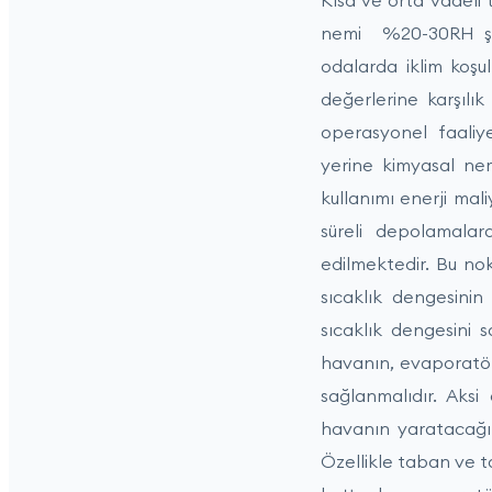
Kısa ve orta vadeli
nemi %20-30RH şart
odalarda iklim koşul
değerlerine karşılı
operasyonel faaliy
yerine kimyasal nem
kullanımı enerji ma
süreli depolamalar
edilmektedir. Bu no
sıcaklık dengesini
sıcaklık dengesini 
havanın, evaporatör
sağlanmalıdır. Aks
havanın yaratacağı 
Özellikle taban ve 