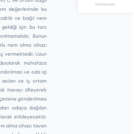
-10°C ve ortam bağıl
hazırlanıyor…
nem değerlerinde bu
Sıcaklık ve bağıl nem
geldiği için bu tarz
nılmamalıdır. Bunun
orlu nem alma cihazı
uç vermektedir. Uzun
ndurularak muhafaza
dırılması ve oda içi
 asılan ve iç ortam
cak havayı üfleyerek
erisine gönderilmesi
ından odaya dağılan
arak etkileyecektir.
em alma cihazı tavan