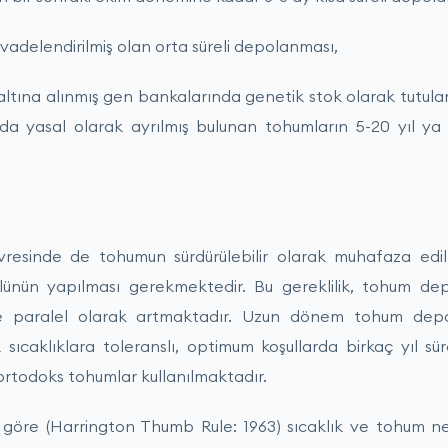
k vadelendirilmiş olan orta süreli depolanması,
altına alınmış gen bankalarında genetik stok olarak tutul
nda yasal olarak ayrılmış bulunan tohumların 5-20 yıl ya
sinde de tohumun sürdürülebilir olarak muhafaza edilme
olünün yapılması gerekmektedir. Bu gereklilik, tohum 
ile paralel olarak artmaktadır. Uzun dönem tohum depo
sıcaklıklara toleranslı, optimum koşullarda birkaç yıl sü
 ortodoks tohumlar kullanılmaktadır.
 göre (Harrington Thumb Rule: 1963) sıcaklık ve tohum nemi