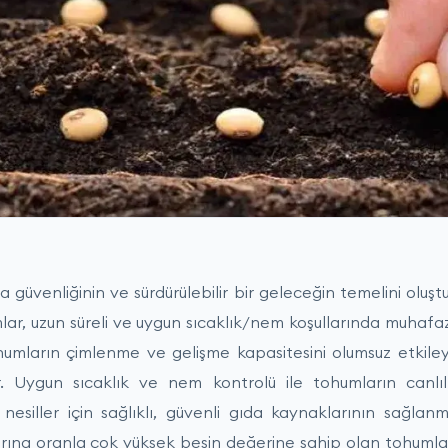
güvenliğinin ve sürdürülebilir bir geleceğin temelini oluştu
ar, uzun süreli ve uygun sıcaklık/nem koşullarında muhafaz
humların çimlenme ve gelişme kapasitesini olumsuz etkil
. Uygun sıcaklık ve nem kontrolü ile tohumların canlıl
 nesiller için sağlıklı, güvenli gıda kaynaklarının sağlan
larına oranla çok yüksek besin değerine sahip olan tohumlar, 