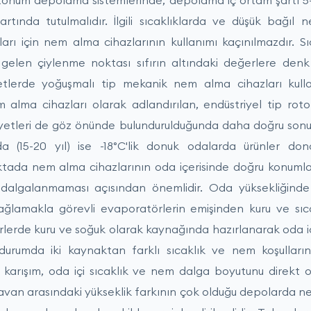
 tohum depolama sistemlerinde, depolama iç ortam şartı 5
ında tutulmalıdır. İlgili sıcaklıklarda ve düşük bağıl 
ları için nem alma cihazlarının kullanımı kaçınılmazdır. 
k gelen çiylenme noktası sıfırın altındaki değerlere denk 
etlerde yoğuşmalı tip mekanik nem alma cihazları kulla
 alma cihazları olarak adlandırılan, endüstriyel tip rot
liyetleri de göz önünde bulundurulduğunda daha doğru son
da (15-20 yıl) ise -18°C'lik donuk odalarda ürünler do
ktada nem alma cihazlarının oda içerisinde doğru konumlan
n dalgalanmaması açısından önemlidir. Oda yüksekliğinde
sağlamakla görevli evaporatörlerin emişinden kuru ve sı
lerde kuru ve soğuk olarak kaynağında hazırlanarak oda iç
i durumda iki kaynaktan farklı sıcaklık ve nem koşullar
karışım, oda içi sıcaklık ve nem dalga boyutunu direkt ol
tavan arasındaki yükseklik farkının çok olduğu depolarda n