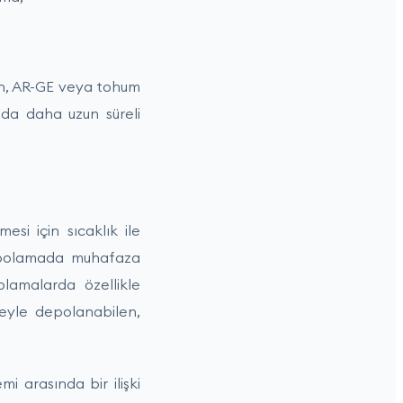
an, AR-GE veya tohum
 da daha uzun süreli
si için sıcaklık ile
depolamada muhafaza
lamalarda özellikle
reyle depolanabilen,
 arasında bir ilişki