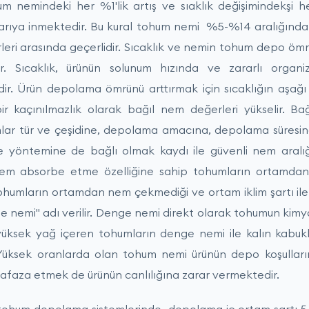
 nemindeki her %1'lik artış ve sıaklık değişimindekşi her
ıya inmektedir. Bu kural tohum nemi %5-%14 aralığında 
leri arasında geçerlidir. Sıcaklık ve nemin tohum depo öm
ır. Sıcaklık, ürünün solunum hızında ve zararlı organ
dir. Ürün depolama ömrünü arttırmak için sıcaklığın aşağı
ir kaçınılmazlık olarak bağıl nem değerleri yükselir. Ba
mlar tür ve çeşidine, depolama amacına, depolama süresi
e yöntemine de bağlı olmak kaydı ile güvenli nem aralı
e nem absorbe etme özelliğine sahip tohumların ortamda
ohumların ortamdan nem çekmediği ve ortam iklim şartı i
nemi" adı verilir. Denge nemi direkt olarak tohumun kimyas
ğin yüksek yağ içeren tohumların denge nemi ile kalın kabu
 Yüksek oranlarda olan tohum nemi ürünün depo koşulların
faza etmek de ürünün canlılığına zarar vermektedir.