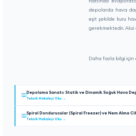
hattında evaporatör
depolarda hava dağı
eşit şekilde kuru h
gerekmektedir. Aksi 
Daha fazla bilgi için
Depolama Sanatı: Statik ve Dinamik Soğuk Hava De
Teknik Makaleyi Oku
→
Spiral Dondurucular (Spiral Freezer) ve Nem Alma C
Teknik Makaleyi Oku
→