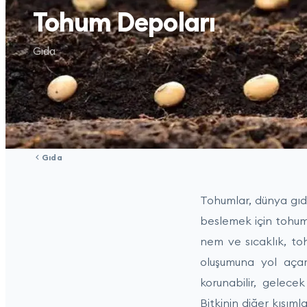
Tohum Depoları
Gıda
Gıda
Tohumlar, dünya gıda 
beslemek için tohuml
nem ve sıcaklık, to
oluşumuna yol açar
korunabilir, gelecek
Bitkinin diğer kısım