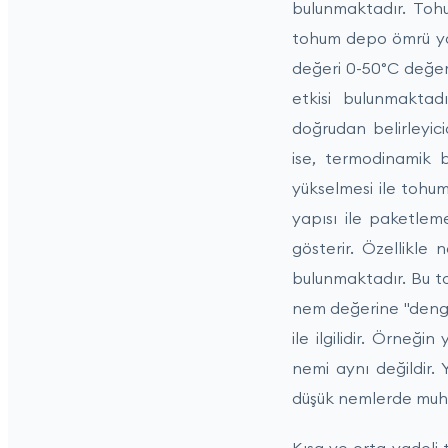
bulunmaktadır. Tohum
tohum depo ömrü yar
değeri 0-50°C değer
etkisi bulunmaktad
doğrudan belirleyici
ise, termodinamik b
yükselmesi ile tohu
yapısı ile paketlem
gösterir. Özellikl
bulunmaktadır. Bu t
nem değerine "denge 
ile ilgilidir. Örne
nemi aynı değildir.
düşük nemlerde muha