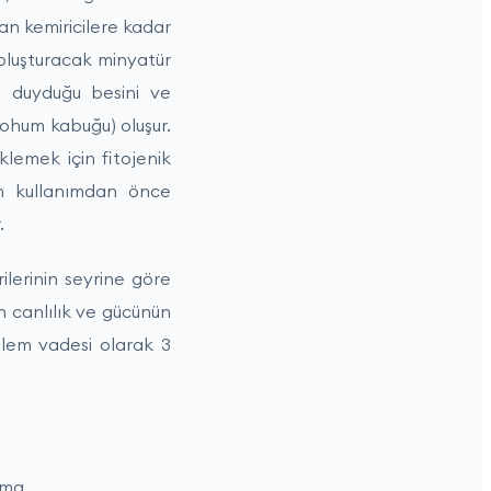
an kemiricilere kadar
 oluşturacak minyatür
 duyduğu besini ve
ohum kabuğu) oluşur.
klemek için fitojenik
ın kullanımdan önce
.
lerinin seyrine göre
n canlılık ve gücünün
lem vadesi olarak 3
ama,