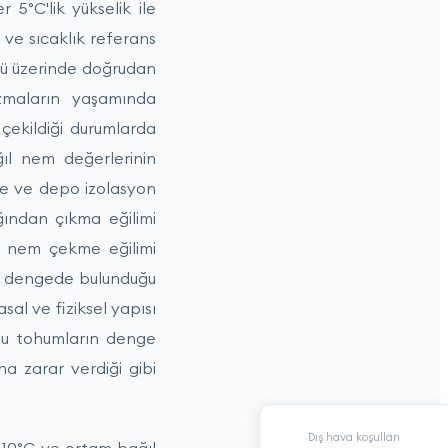
 5°C'lik yükselik ile
ve sıcaklık referans
rü üzerinde doğrudan
izmaların yaşamında
 çekildiği durumlarda
ğıl nem değerlerinin
ne ve depo izolasyon
ğından çıkma eğilimi
n nem çekme eğilimi
le dengede bulunduğu
al ve fiziksel yapısı
klu tohumların denge
a zarar verdiği gibi
Dış hava koşulları