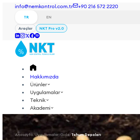
info@nemkontrol.com.tr
+90 216 572 2220
TR
EN
Araçlar
NKT Pro v2.0
Hakkımızda
Ürünler
Uygulamalar
Teknik
Akademi
Giriş Yap
İletişime Geçin
TR
EN
Anasayfa
/
Uygulamalar
/
Gıda
/
Tohum Depoları