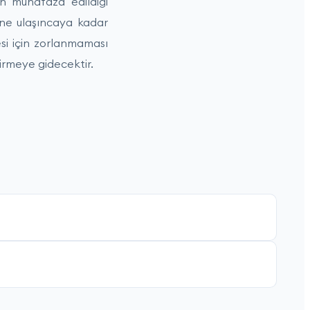
ın muhafaza edildiği
ine ulaşıncaya kadar
si için zorlanmaması
tirmeye gidecektir.