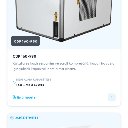
CDP 160-980
CDP 160-980
Kataforez kaplı serpantin ve scroll kompresörlü, kapalı havuzlar
için yüksek kapasiteli nem alma cihazı.
NEM ALMA KAPASITESI
160 – 980 L/24s
Ürünü İncele