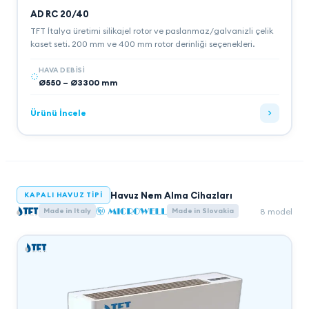
AD RC 20/40
TFT İtalya üretimi silikajel rotor ve paslanmaz/galvanizli çelik
kaset seti. 200 mm ve 400 mm rotor derinliği seçenekleri.
HAVA DEBISI
Ø550 – Ø3300 mm
Ürünü İncele
Havuz Nem Alma Cihazları
KAPALI HAVUZ TIPI
8
model
Made in Italy
Made in Slovakia