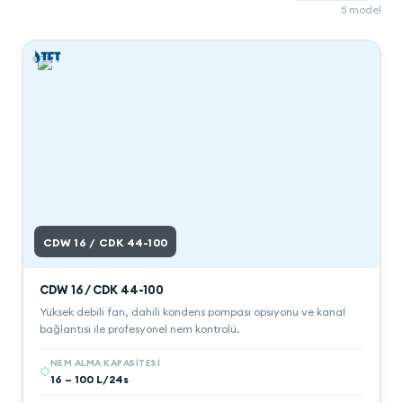
5
model
CDW 16 / CDK 44-100
CDW 16 / CDK 44-100
Yüksek debili fan, dahili kondens pompası opsiyonu ve kanal
bağlantısı ile profesyonel nem kontrolü.
NEM ALMA KAPASITESI
16 – 100 L/24s