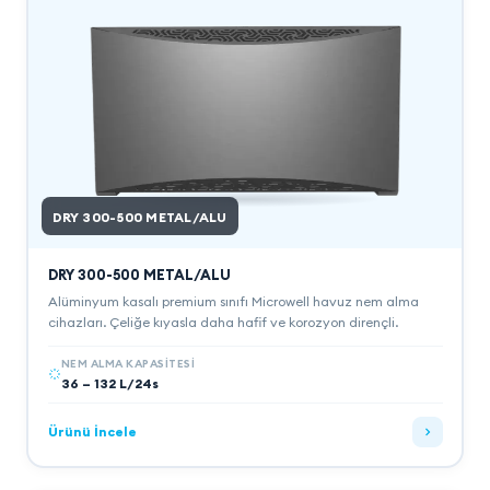
DRY 300-500 METAL/ALU
DRY 300-500 METAL/ALU
Alüminyum kasalı premium sınıfı Microwell havuz nem alma
cihazları. Çeliğe kıyasla daha hafif ve korozyon dirençli.
NEM ALMA KAPASITESI
36 – 132 L/24s
Ürünü İncele