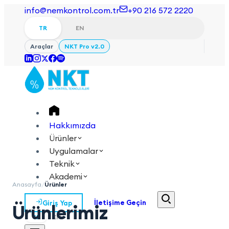
info@nemkontrol.com.tr
+90 216 572 2220
TR
EN
Araçlar
NKT Pro v2.0
Hakkımızda
Ürünler
Uygulamalar
Teknik
Akademi
Anasayfa
/
Ürünler
Giriş Yap
İletişime Geçin
Ürünlerimiz
TR
EN