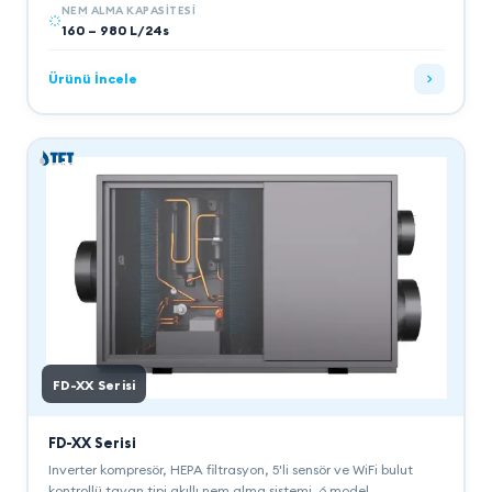
NEM ALMA KAPASITESI
160 – 980 L/24s
Ürünü İncele
FD-XX Serisi
FD-XX Serisi
Inverter kompresör, HEPA filtrasyon, 5'li sensör ve WiFi bulut
kontrollü tavan tipi akıllı nem alma sistemi. 6 model.