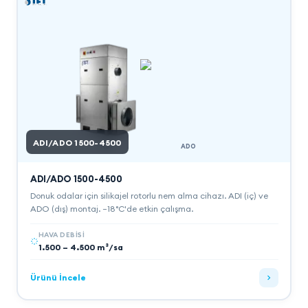
ADI/ADO 1500-4500
ADI
ADO
ADI/ADO 1500-4500
Donuk odalar için silikajel rotorlu nem alma cihazı. ADI (iç) ve
ADO (dış) montaj. −18°C'de etkin çalışma.
HAVA DEBISI
1.500 – 4.500 m³/sa
Ürünü İncele